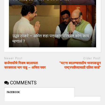
उद्धव ठाकरे – अमित शहा पत्रकार परिषदेत कोण काय
म्हणालं ?
Newer Post
Older Post
कर्जमाफीचे निकष बदलायला
“घटना बदलण्यासाठीच भाजपकडून
सरकारला भाग पाडू – अजित पवार
राष्ट्रपतीपदासाठी दलित कार्ड”
COMMENTS
FACEBOOK: