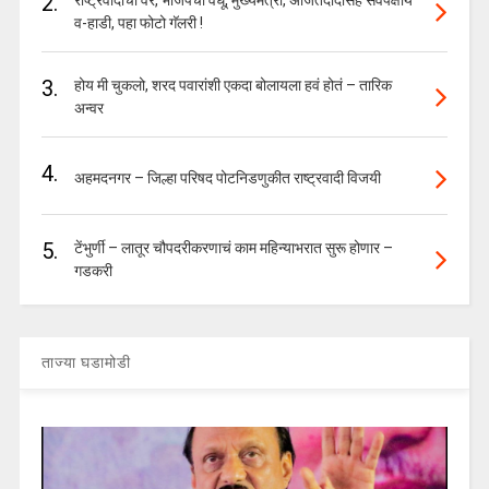
2.
राष्ट्रवादीचा वर, भाजपची वधू, मुख्यमंत्री, अजितदादांसह सर्वपक्षीय
व-हाडी, पहा फोटो गॅलरी !
3.
होय मी चुकलो, शरद पवारांशी एकदा बोलायला हवं होतं – तारिक
अन्वर
4.
अहमदनगर – जिल्हा परिषद पोटनिडणुकीत राष्ट्रवादी विजयी
5.
टेंभुर्णी – लातूर चौपदरीकरणाचं काम महिन्याभरात सुरू होणार –
गडकरी
ताज्या घडामोडी