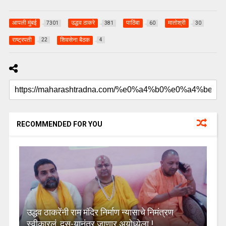
आपली मुंबई
उद्धव ठाकरे
पाठिंबा
मातोश्री
7301
381
60
30
राष्ट्रपती
शिवसेना बैठक
22
4
RECOMMENDED FOR YOU
उद्धव ठाकरेंनी राम मंदिर निर्माण न्यासाचे निमंत्रण
स्वीकारलं, दस-यानंतर जाणार अयोध्येला !