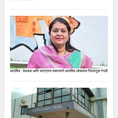
धाराशिव : बेधडक आणि वादग्रस्त वक्तव्याने धाराशिव लोकसभा निवडणूक रंगली