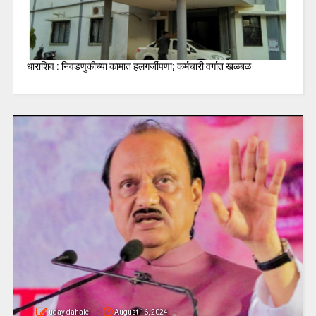
धाराशिव : निवडणुकीच्या कामात हलगर्जीपणा; कर्मचारी वर्गात खळबळ
uday dahale
August 16, 2024