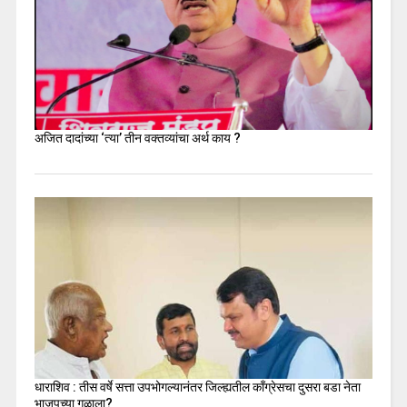
अजित दादांच्या ‘त्या’ तीन वक्तव्यांचा अर्थ काय ?
धाराशिव : तीस वर्षे सत्ता उपभोगल्यानंतर जिल्ह्यतील कॉंग्रेसचा दुसरा बडा नेता
भाजपच्या गळाला?