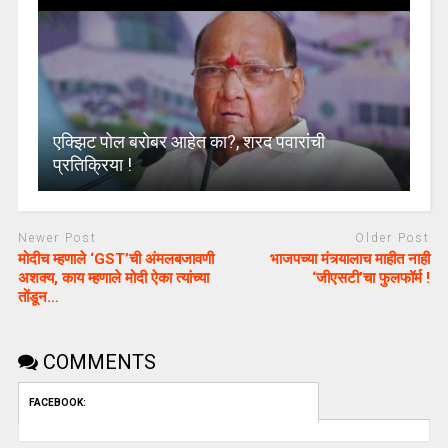
एक्झिट पोल बरोबर आहेत का?, शरद पवारांची
प्रतिक्रिया !
Newer Post
Older Post
मोदीच म्हणाले ‘GST’ची अंमलबजावणी
भाजपच्या मंत्र्यालाच माहीत नाही
अशक्य, काय म्हणाले मोदी ऐका त्यांच्या
‘जीएसटी’चा फुलफॉर्म !
तोंडून…
COMMENTS
FACEBOOK: