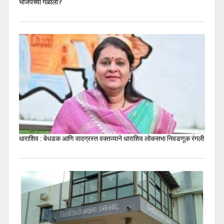
भाजपच्या गळाला?
धाराशिव : बेधडक आणि वादग्रस्त वक्तव्याने धाराशिव लोकसभा निवडणूक रंगली