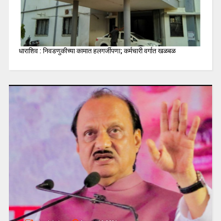
धाराशिव : निवडणुकीच्या कामात हलगर्जीपणा; कर्मचारी वर्गात खळबळ