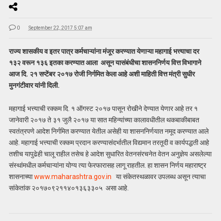
0
September 22, 2017 5:07 am
राज्य शासकीय व इतर पात्र कर्मचाऱ्यांना मंजूर करण्यात येणाऱ्या महागाई भत्त्याचा दर
१३२ वरून १३६ इतका करण्यात आला असून यासंबंधीचा शासननिर्णय वित्त विभागाने
आज दि. २१ सप्टेंबर २०१७ रोजी निर्गमित केला आहे अशी माहिती वित्त मंत्री सुधीर
मुनगंटीवार यांनी दिली.
महागाई भत्त्याची रक्कम दि. १ ऑगस्ट २०१७ पासून रोखीने देण्यात येणार आहे तर १
जानेवारी २०१७ ते ३१ जुलै २०१७ या सात महिन्यांच्या कालावधीतील थकबाकीबाबत
स्वतंत्रपणे आदेश निर्गमित करण्यात येतील असेही या शासननिर्णयात नमूद करण्यात आले
आहे. महागाई भत्त्याची रक्कम प्रदान करण्यासंदर्भातील विद्यमान तरतूदी व कार्यपद्धती आहे
तशीच यापुढेही चालू राहील तसेच हे आदेश सुधारित वेतनसंरचनेत वेतन अनुज्ञेय असलेल्या
संस्थांमधील कर्मचाऱ्यांना योग्य त्या फेरफारासह लागू राहतील. हा शासन निर्णय महाराष्ट्र
शासनाच्या
www.maharashtra.gov.in
या संकेतस्थळावर उपलब्ध असून त्याचा
सांकेतांक २०१७०९२११४०१३६३३०५ असा आहे.