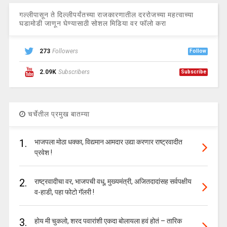
गल्लीपासून ते दिल्लीपर्यंतच्या राजकारणातील दररोजच्या महत्वाच्या
घडामोडी जाणून घेण्यासाठी सोशल मिडिया वर फॉलो करा
273
Followers
Follow
2.09K
Subscribers
Subscribe
चर्चेतील प्रमुख बातम्या
1.
भाजपला मोठा धक्का, विद्यमान आमदार उद्या करणार राष्ट्रवादीत
प्रवेश !
2.
राष्ट्रवादीचा वर, भाजपची वधू, मुख्यमंत्री, अजितदादांसह सर्वपक्षीय
व-हाडी, पहा फोटो गॅलरी !
3.
होय मी चुकलो, शरद पवारांशी एकदा बोलायला हवं होतं – तारिक