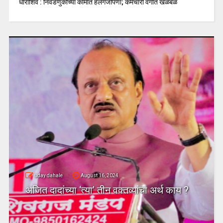
धाराशिव : निवडणुकीच्या कामात हलगर्जीपणा; कर्मचारी वर्गात खळबळ
uday dahale
August 16, 2024
अजित दादांच्या ‘त्या’ तीन वक्तव्यांचा अर्थ काय ?