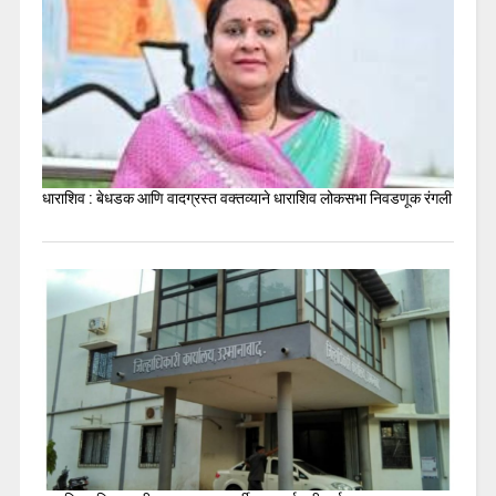
धाराशिव : बेधडक आणि वादग्रस्त वक्तव्याने धाराशिव लोकसभा निवडणूक रंगली