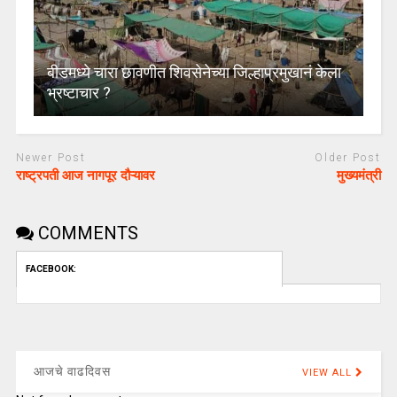
बीडमध्ये चारा छावणीत शिवसेनेच्या जिल्हाप्रमुखानं केला
भ्रष्टाचार ?
Newer Post
Older Post
राष्ट्रपती आज नागपूर दौऱ्यावर
मुख्यमंत्री
COMMENTS
FACEBOOK:
आजचे वाढदिवस
VIEW ALL