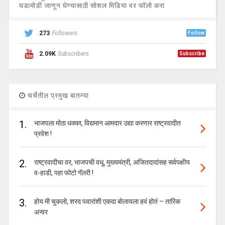
घडामोडी जाणून घेण्यासाठी सोशल मिडिया वर फॉलो करा
273
Followers
Follow
2.09K
Subscribers
Subscribe
चर्चेतील प्रमुख बातम्या
1.
भाजपला मोठा धक्का, विद्यमान आमदार उद्या करणार राष्ट्रवादीत
प्रवेश !
2.
राष्ट्रवादीचा वर, भाजपची वधू, मुख्यमंत्री, अजितदादांसह सर्वपक्षीय
व-हाडी, पहा फोटो गॅलरी !
3.
होय मी चुकलो, शरद पवारांशी एकदा बोलायला हवं होतं – तारिक
अन्वर