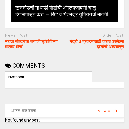
ऊसतोडणी माथाडी बोर्डाची अंमलबजावणी चालू
हंगामापासून करा. – सिटू व शेतमजूर युनियनची मागणी
Newer Post
Older Post
मराठा संघटनेचा जयाजी सूर्यवंशीच्या
मेट्रो 3 प्रकल्पासाठी कत्तल झालेल्या
घरावर मोर्चा
झाडांची अंत्ययात्रा
COMMENTS
FACEBOOK:
आजचे वाढदिवस
VIEW ALL
Not found any post