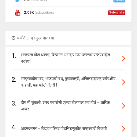
273
Followers
2.09K
Subscribers
Subscribe
चर्चेतील प्रमुख बातम्या
1.
भाजपला मोठा धक्का, विद्यमान आमदार उद्या करणार राष्ट्रवादीत
प्रवेश !
2.
राष्ट्रवादीचा वर, भाजपची वधू, मुख्यमंत्री, अजितदादांसह सर्वपक्षीय
व-हाडी, पहा फोटो गॅलरी !
3.
होय मी चुकलो, शरद पवारांशी एकदा बोलायला हवं होतं – तारिक
अन्वर
4.
अहमदनगर – जिल्हा परिषद पोटनिडणुकीत राष्ट्रवादी विजयी