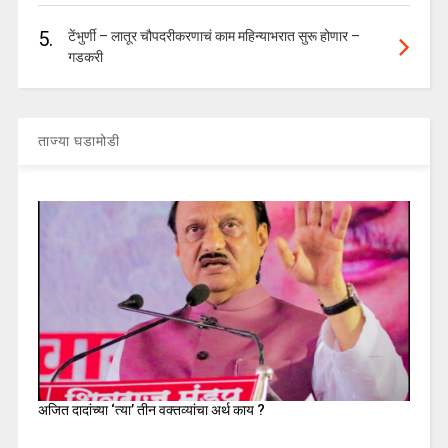
5.
टेंभुर्णी – लातूर चौपदरीकरणाचं काम महिन्याभरात सुरू होणार –
गडकरी
ताज्या घडामोडी
अजित दादांच्या ‘त्या’ तीन वक्तव्यांचा अर्थ काय ?