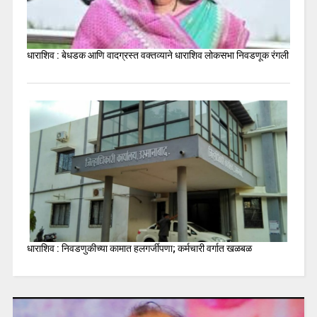
धाराशिव : बेधडक आणि वादग्रस्त वक्तव्याने धाराशिव लोकसभा निवडणूक रंगली
धाराशिव : निवडणुकीच्या कामात हलगर्जीपणा; कर्मचारी वर्गात खळबळ