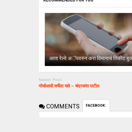
RECOMMENDED FOR YOU
आता रेल्वे अॅपवरुन करा विमानाचं तिकीट बु
Newer Post
मोर्चाआधी चर्चेला यावे – चंद्रकांत पाटील
COMMENTS
FACEBOOK: