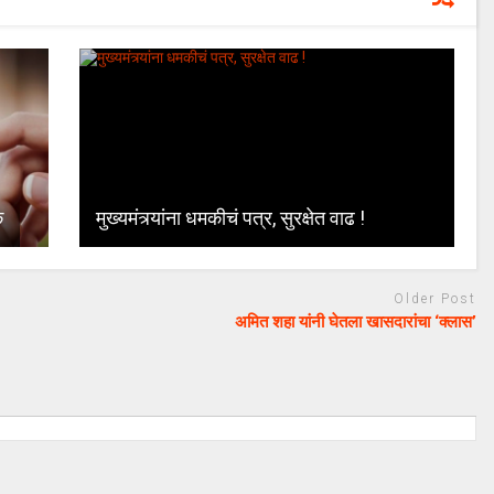
क
मुख्यमंत्र्यांना धमकीचं पत्र, सुरक्षेत वाढ !
Older Post
अमित शहा यांनी घेतला खासदारांचा ‘क्लास’