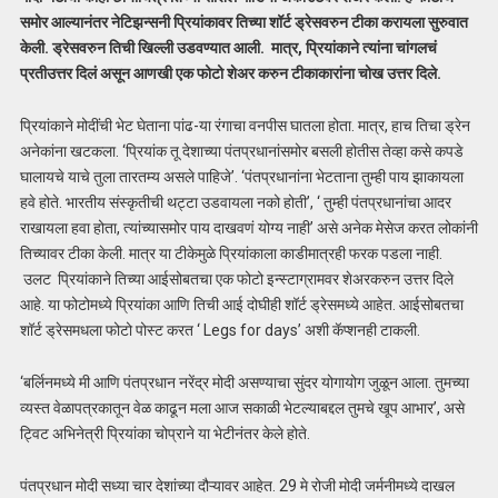
समोर आल्यानंतर नेटिझन्सनी प्रियांकावर तिच्या शॉर्ट ड्रेसवरुन टीका करायला सुरुवात
केली. ड्रेसवरुन तिची खिल्ली उडवण्यात आली. मात्र, प्रियांकाने त्यांना चांगलचं
प्रतीउत्तर दिलं असून आणखी एक फोटो शेअर करुन टीकाकारांना चोख उत्तर दिले.
प्रियांकाने मोदींची भेट घेताना पांढ-या रंगाचा वनपीस घातला होता. मात्र, हाच तिचा ड्रेन
अनेकांना खटकला. ‘प्रियांक तू देशाच्या पंतप्रधानांसमोर बसली होतीस तेव्हा कसे कपडे
घालायचे याचे तुला तारतम्य असले पाहिजे’. ‘पंतप्रधानांना भेटताना तुम्ही पाय झाकायला
हवे होते. भारतीय संस्कृतीची थट्टा उडवायला नको होती’, ‘ तुम्ही पंतप्रधानांचा आदर
राखायला हवा होता, त्यांच्यासमोर पाय दाखवणं योग्य नाही’ असे अनेक मेसेज करत लोकांनी
तिच्यावर टीका केली. मात्र या टीकेमुळे प्रियांकाला काडीमात्रही फरक पडला नाही.
उलट प्रियांकाने तिच्या आईसोबतचा एक फोटो इन्स्टाग्रामवर शेअरकरुन उत्तर दिले
आहे. या फोटोमध्ये प्रियांका आणि तिची आई दोघीही शॉर्ट ड्रेसमध्ये आहेत. आईसोबतचा
शॉर्ट ड्रेसमधला फोटो पोस्ट करत ‘ Legs for days’ अशी कॅप्शनही टाकली.
‘बर्लिनमध्ये मी आणि पंतप्रधान नरेंद्र मोदी असण्याचा सुंदर योगायोग जुळून आला. तुमच्या
व्यस्त वेळापत्रकातून वेळ काढून मला आज सकाळी भेटल्याबद्दल तुमचे खूप आभार’, असे
ट्विट अभिनेत्री प्रियांका चोप्राने या भेटीनंतर केले होते.
पंतप्रधान मोदी सध्या चार देशांच्या दौऱ्यावर आहेत. 29 मे रोजी मोदी जर्मनीमध्ये दाखल