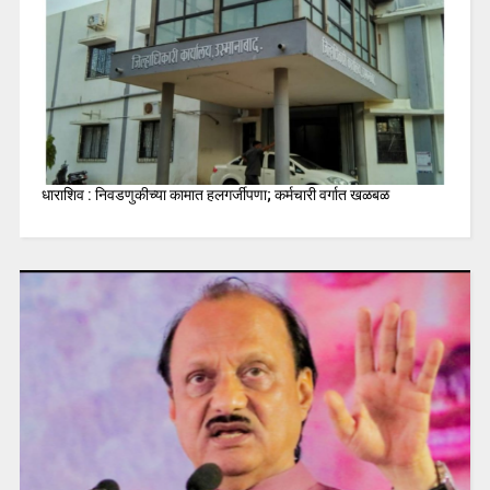
धाराशिव : निवडणुकीच्या कामात हलगर्जीपणा; कर्मचारी वर्गात खळबळ