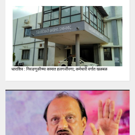
धाराशिव : निवडणुकीच्या कामात हलगर्जीपणा; कर्मचारी वर्गात खळबळ