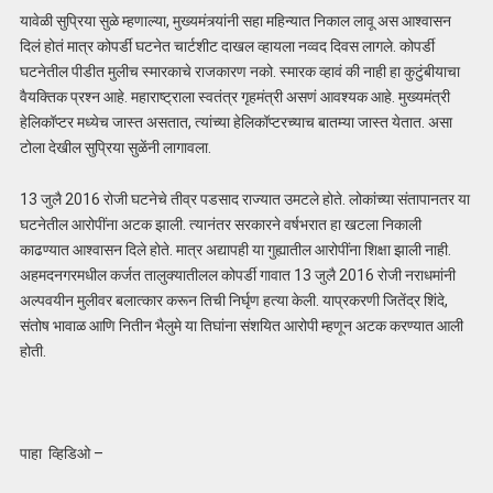
यावेळी सुप्रिया सुळे म्हणाल्या, मुख्यमंत्र्यांनी सहा महिन्यात निकाल लावू अस आश्वासन
दिलं होतं मात्र कोपर्डी घटनेत चार्टशीट दाखल व्हायला नव्वद दिवस लागले. कोपर्डी
घटनेतील पीडीत मुलीच स्मारकाचे राजकारण नको. स्मारक व्हावं की नाही हा कुटुंबीयाचा
वैयक्तिक प्रश्न आहे. महाराष्ट्राला स्वतंत्र गृहमंत्री असणं आवश्यक आहे. मुख्यमंत्री
हेलिकॉप्टर मध्येच जास्त असतात, त्यांच्या हेलिकॉप्टरच्याच बातम्या जास्त येतात. असा
टोला देखील सुप्रिया सुळेंनी लागावला.
13 जुलै 2016 रोजी घटनेचे तीव्र पडसाद राज्यात उमटले होते. लोकांच्या संतापानतर या
घटनेतील आरोपींना अटक झाली. त्यानंतर सरकारने वर्षभरात हा खटला निकाली
काढण्यात आश्वासन दिले होते. मात्र अद्यापही या गुह्यातील आरोपींना शिक्षा झाली नाही.
अहमदनगरमधील कर्जत तालुक्यातीलल कोपर्डी गावात 13 जुलै 2016 रोजी नराधमांनी
अल्पवयीन मुलीवर बलात्कार करून तिची निर्घृण हत्या केली. याप्रकरणी जितेंद्र शिंदे,
संतोष भावाळ आणि नितीन भैलुमे या तिघांना संशयित आरोपी म्हणून अटक करण्यात आली
होती.
पाहा व्हिडिओ –