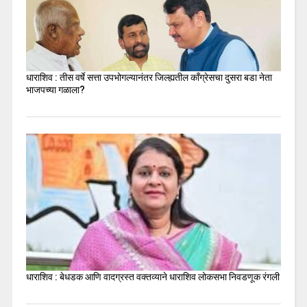
धाराशिव : तीस वर्षे सत्ता उपभोगल्यानंतर जिल्ह्यतील कॉंग्रेसचा दुसरा बडा नेता
भाजपच्या गळाला?
धाराशिव : बेधडक आणि वादग्रस्त वक्तव्याने धाराशिव लोकसभा निवडणूक रंगली