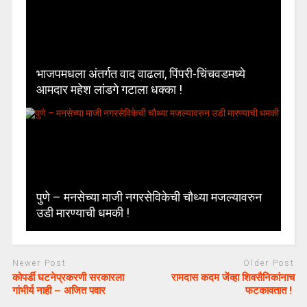
भाजपमधला अंतर्गत वाद वाढला, पिंपरी-चिंचवडमध्ये
आमदार महेश लांडगे गटाला धक्का !
पुणे – मनसेच्या माजी नगरसेविकेची चौथ्या मजल्यावरुन
उडी मारण्याची धमकी !
Newer Post
Older Post
कोपर्डी घटनेप्रकरणी सरकारला
रामदास कदम जेंव्हा शिवसैनिकांनाच
गांभीर्य नाही – अजित पवार
फटकावतात !