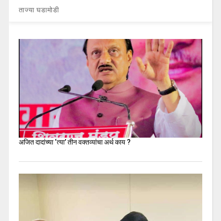
ताज्या घडामोडी
अजित दादांच्या ‘त्या’ तीन वक्तव्यांचा अर्थ काय ?