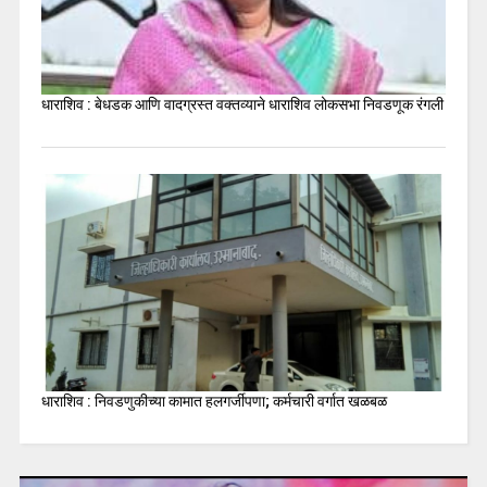
धाराशिव : बेधडक आणि वादग्रस्त वक्तव्याने धाराशिव लोकसभा निवडणूक रंगली
धाराशिव : निवडणुकीच्या कामात हलगर्जीपणा; कर्मचारी वर्गात खळबळ