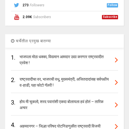
273
Followers
Follow
2.09K
Subscribers
Subscribe
चर्चेतील प्रमुख बातम्या
1.
भाजपला मोठा धक्का, विद्यमान आमदार उद्या करणार राष्ट्रवादीत
प्रवेश !
2.
राष्ट्रवादीचा वर, भाजपची वधू, मुख्यमंत्री, अजितदादांसह सर्वपक्षीय
व-हाडी, पहा फोटो गॅलरी !
3.
होय मी चुकलो, शरद पवारांशी एकदा बोलायला हवं होतं – तारिक
अन्वर
4.
अहमदनगर – जिल्हा परिषद पोटनिडणुकीत राष्ट्रवादी विजयी