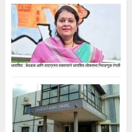
धाराशिव : बेधडक आणि वादग्रस्त वक्तव्याने धाराशिव लोकसभा निवडणूक रंगली