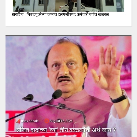
धाराशिव : निवडणुकीच्या कामात हलगर्जीपणा; कर्मचारी वर्गात खळबळ
uday dahale
August 16, 2024
अजित दादांच्या ‘त्या’ तीन वक्तव्यांचा अर्थ काय ?