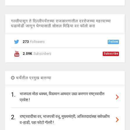
गल्लीपासून ते दिल्लीपर्यंतच्या राजकारणातील दररोजच्या महत्वाच्या
घडामोडी जाणून घेण्यासाठी सोशल मिडिया वर फॉलो करा
273
Followers
Follow
2.09K
Subscribers
Subscribe
चर्चेतील प्रमुख बातम्या
1.
भाजपला मोठा धक्का, विद्यमान आमदार उद्या करणार राष्ट्रवादीत
प्रवेश !
2.
राष्ट्रवादीचा वर, भाजपची वधू, मुख्यमंत्री, अजितदादांसह सर्वपक्षीय
व-हाडी, पहा फोटो गॅलरी !