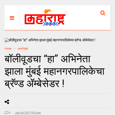
Home
आपली मुंबई
बॉलीवूडचा “हा” अभिनेता
झाला मुंबई महानगरपालिकेचा
ब्रॅण्ड ॲम्बेसेडर !
0
July 26, 2017 9:32 am