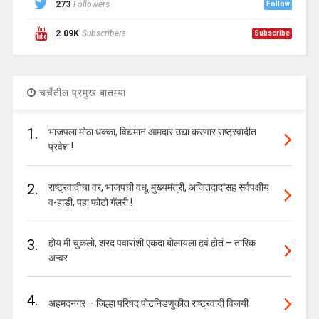
273
Followers
Follow
2.09K
Subscribers
Subscribe
चर्चेतील प्रमुख बातम्या
1.
भाजपला मोठा धक्का, विद्यमान आमदार उद्या करणार राष्ट्रवादीत
प्रवेश !
2.
राष्ट्रवादीचा वर, भाजपची वधू, मुख्यमंत्री, अजितदादांसह सर्वपक्षीय
व-हाडी, पहा फोटो गॅलरी !
3.
होय मी चुकलो, शरद पवारांशी एकदा बोलायला हवं होतं – तारिक
अन्वर
4.
अहमदनगर – जिल्हा परिषद पोटनिडणुकीत राष्ट्रवादी विजयी