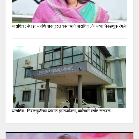
धाराशिव : बेधडक आणि वादग्रस्त वक्तव्याने धाराशिव लोकसभा निवडणूक रंगली
धाराशिव : निवडणुकीच्या कामात हलगर्जीपणा; कर्मचारी वर्गात खळबळ