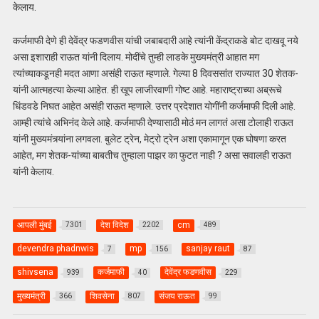
केलाय.
कर्जमाफी देणे ही देवेंद्र फडणवीस यांची जबाबदारी आहे त्यांनी केंद्राकडे बोट दाखवू नये
असा इशाराही राऊत यांनी दिलाय. मोदींचे तुम्ही लाडके मुख्यमंत्री आहात मग
त्यांच्याकडूनही मदत आणा असंही राऊत म्हणाले. गेल्या 8 दिवससांत राज्यात 30 शेतक-
यांनी आत्महत्या केल्या आहेत. ही खूप लाजीरवाणी गोष्ट आहे. महाराष्ट्राच्या अब्रूचे
धिंडवडे निघत आहेत असंही राऊत म्हणाले. उत्तर प्रदेशात योगींनी कर्जमाफी दिली आहे.
आम्ही त्यांचे अभिनंद केले आहे. कर्जमाफी देण्यासाठी मोठं मन लागतं असा टोलाही राऊत
यांनी मुख्यमंत्र्यांना लगवला. बुलेट ट्रेन, मेट्रो ट्रेन अशा एकामागून एक घोषणा करत
आहेत, मग शेतक-यांच्या बाबतीच तुम्हाला पाझर का फुटत नाही ? असा सवालही राऊत
यांनी केलाय.
आपली मुंबई
देश विदेश
cm
7301
2202
489
devendra phadnwis
mp
sanjay raut
7
156
87
shivsena
कर्जमाफी
देवेंद्र फडणवीस
939
40
229
मुख्यमंत्री
शिवसेना
संजय राऊत
366
807
99