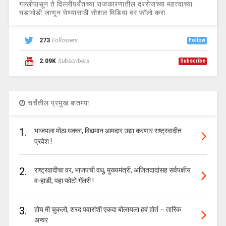
गल्लीपासून ते दिल्लीपर्यंतच्या राजकारणातील दररोजच्या महत्वाच्या
घडामोडी जाणून घेण्यासाठी सोशल मिडिया वर फॉलो करा
273
Followers
Follow
2.09K
Subscribers
Subscribe
चर्चेतील प्रमुख बातम्या
1.
भाजपला मोठा धक्का, विद्यमान आमदार उद्या करणार राष्ट्रवादीत
प्रवेश !
2.
राष्ट्रवादीचा वर, भाजपची वधू, मुख्यमंत्री, अजितदादांसह सर्वपक्षीय
व-हाडी, पहा फोटो गॅलरी !
3.
होय मी चुकलो, शरद पवारांशी एकदा बोलायला हवं होतं – तारिक
अन्वर