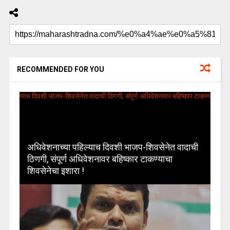
RECOMMENDED FOR YOU
अधिवेशनाच्या पहिल्याच दिवशी भाजप-शिवसेनेत वादाची
ठिणगी, संपूर्ण अधिवेशनावर बहिष्कार टाकण्याचा
शिवसेनेचा इशारा !