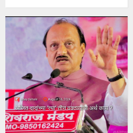
uday dahale
April 18, 2024
धाराशिव : तीस वर्षे सत्ता उपभोगल्या
जिल्ह्यतील कॉंग्रेसचा दुसरा बडा ने
व्यांचा अर्थ काय ?
गळाला?