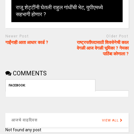
राजू शेट्टींनी घेतली राहुल गांधींची भेट, युपीएमध्ये
सहभागी होणार ?
Newer Post
Older Post
गाईंनाही आता आधार कार्ड ?
राष्ट्रपतीपदासाठी शिवसेनेची काल
वेगळी आज वेगळी भूमिका ? नेमका
पाठिंबा कोणाला ?
COMMENTS
FACEBOOK:
आजचे वाढदिवस
VIEW ALL
Not found any post