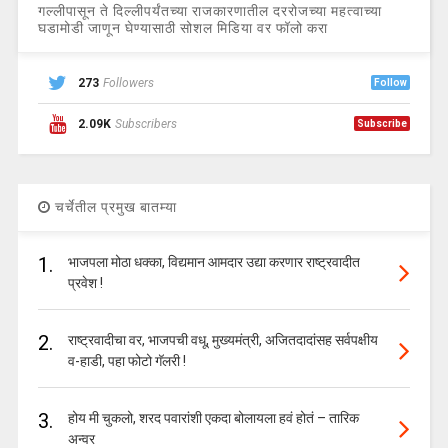
गल्लीपासून ते दिल्लीपर्यंतच्या राजकारणातील दररोजच्या महत्वाच्या
घडामोडी जाणून घेण्यासाठी सोशल मिडिया वर फॉलो करा
273
Followers
Follow
2.09K
Subscribers
Subscribe
चर्चेतील प्रमुख बातम्या
1.
भाजपला मोठा धक्का, विद्यमान आमदार उद्या करणार राष्ट्रवादीत
प्रवेश !
2.
राष्ट्रवादीचा वर, भाजपची वधू, मुख्यमंत्री, अजितदादांसह सर्वपक्षीय
व-हाडी, पहा फोटो गॅलरी !
3.
होय मी चुकलो, शरद पवारांशी एकदा बोलायला हवं होतं – तारिक
अन्वर