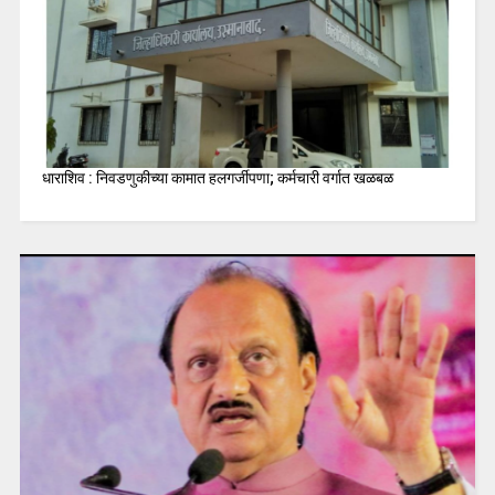
धाराशिव : निवडणुकीच्या कामात हलगर्जीपणा; कर्मचारी वर्गात खळबळ