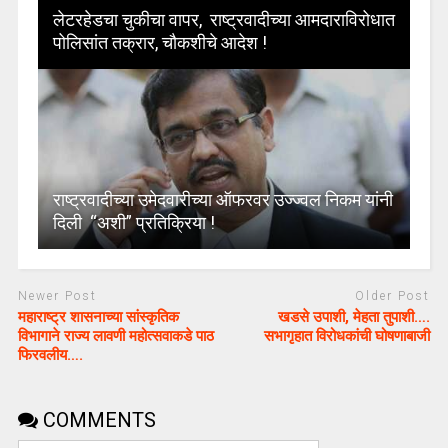
लेटरहेडचा चुकीचा वापर, राष्ट्रवादीच्या आमदाराविरोधात
पोलिसांत तक्रार, चौकशीचे आदेश !
राष्ट्रवादीच्या उमेदवारीच्या ऑफरवर उज्ज्वल निकम यांनी
दिली “अशी” प्रतिक्रिया !
Newer Post
Older Post
महाराष्ट्र शासनाच्या सांस्कृतिक
खडसे उपाशी, मेहता तुपाशी….
विभागाने राज्य लावणी महोत्सवाकडे पाठ
सभागृहात विरोधकांची घोषणाबाजी
फिरवलीय….
COMMENTS