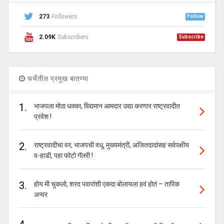
273
Followers
Follow
2.09K
Subscribers
Subscribe
चर्चेतील प्रमुख बातम्या
1.
भाजपला मोठा धक्का, विद्यमान आमदार उद्या करणार राष्ट्रवादीत
प्रवेश !
2.
राष्ट्रवादीचा वर, भाजपची वधू, मुख्यमंत्री, अजितदादांसह सर्वपक्षीय
व-हाडी, पहा फोटो गॅलरी !
3.
होय मी चुकलो, शरद पवारांशी एकदा बोलायला हवं होतं – तारिक
अन्वर