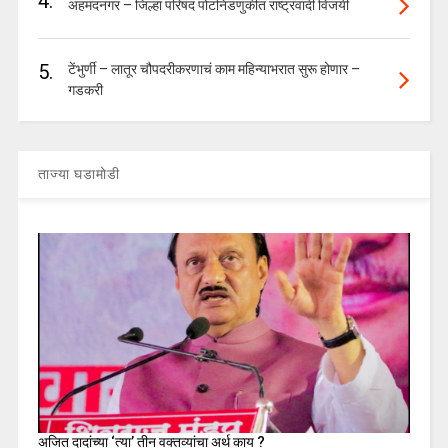
4.
अहमदनगर – जिल्हा परिषद पोटनिडणुकीत राष्ट्रवादी विजयी
5.
टेंभुर्णी – लातूर चौपदरीकरणाचं काम महिन्याभरात सुरू होणार –
गडकरी
ताज्या घडामोडी
अजित दादांच्या ‘त्या’ तीन वक्तव्यांचा अर्थ काय ?