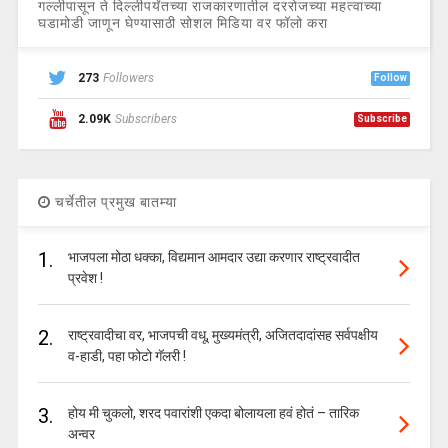
गल्लीपासून ते दिल्लीपर्यंतच्या राजकारणातील दररोजच्या महत्वाच्या
घडामोडी जाणून घेण्यासाठी सोशल मिडिया वर फॉलो करा
273
Followers
Follow
2.09K
Subscribers
Subscribe
चर्चेतील प्रमुख बातम्या
1.
भाजपला मोठा धक्का, विद्यमान आमदार उद्या करणार राष्ट्रवादीत
प्रवेश !
2.
राष्ट्रवादीचा वर, भाजपची वधू, मुख्यमंत्री, अजितदादांसह सर्वपक्षीय
व-हाडी, पहा फोटो गॅलरी !
3.
होय मी चुकलो, शरद पवारांशी एकदा बोलायला हवं होतं – तारिक
अन्वर