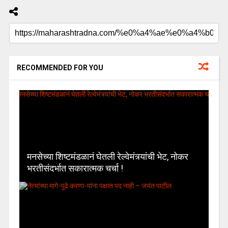
RECOMMENDED FOR YOU
मनसेच्या शिष्टमंडळानं घेतली रेल्वेमंत्र्यांची भेट, नोकर
भरतीसंदर्भात सकारात्मक चर्चा !