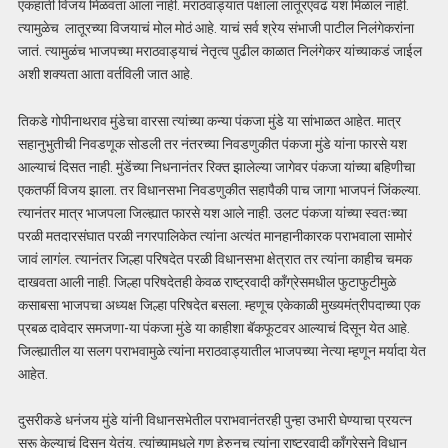
एकहाती विजय मिळवता आला नाही. मराठवाड्यात पक्षाला लातूरएवढं यश मिळालं नाही.
त्यामुळेच लातूरच्या विजयाचं मोल मोठं आहे. याचं सर्व श्रेय संभाजी पाटील निलंगेकरांना
जातं. त्यामुळंच भाजपच्या मराठवाड्याचं नेतृत्व पुढील काळात निलंगेकर यांच्याकडं जाईल
अशी शक्यता आता वर्तविली जात आहे.
तिकडे गोपीनाथराव मुंडेचा वारसा त्यांच्या कन्या पंकजा मुंडे या सांभाळत आहेत. मात्र
सहानुभुतीची निवडणूक सोडली तर नंतरच्या निवडणुकीत पंकजा मुंडे यांना फारसे यश
आल्याचं दिसत नाही. मुंडेंच्या निधनानंतर रिक्त झालेल्या जागेवर पंकजा यांच्या बहिणीचा
एकतर्फी विजय झाला. तर विधानसभा निवडणुकीत सहापैकी पाच जागा भाजपनं जिंकल्या.
त्यानंतर मात्र भाजपला जिल्ह्यात फारसे यश आले नाही. उलट पंकजा यांच्या स्वतःच्या
परळी मतदारसंघात परळी नगरपालिकेत त्यांना अत्यंत मानहानीकारक पराभवाला सामोरं
जावं लागंल. त्यानंतर जिल्हा परिषदेत परळी विधानसभा क्षेत्रात तर त्यांना काहीच चमक
दाखवता आली नाही. जिल्हा परिषदेतही केवळ राष्ट्रवादी काँग्रेसमधील फुटाफुटीमुळे
कसाबसा भाजपचा अध्यक्ष जिल्हा परिषदेत बसला. म्हणूच एकेकाळी मुख्यमंत्रीपदाच्या एक
प्रबळ दावेदार समजणा-या पंकजा मुंडे या काहीशा बॅकफूटवर आल्याचं दिसून येत आहे.
जिल्ह्यातील या सलग पराभवामुळे त्यांना मराठवाड्यातील भाजपच्या नेत्या म्हणून मर्यादा येत
आहेत.
दुसरीकडे धनंजय मुंडे यांनी विधानसभेतील पराभवानंतरही पुन्हा उभारी घेण्याचा प्रयत्न
सुरू केल्याचं दिसून येतंय. त्यांच्यामधले गुण हेरुनच त्यांना राष्ट्रवादी काँग्रेसने विधान