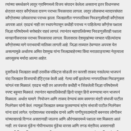
त्यांच्या समर्थकाने लातूर ग्रामिणमध्ये विजय संपादन केलेला असताना इतर विधानसभा
क्षेत्रात मात्र काँग्रेसला दारुण पराभव स्विकारावा लागला. लातूर लोकसभा मतदारसंघात
काँग्रेसच्या उमेदवाराचा पराभव झाला. जिल्ह्यातील नगरपालिका निवडणुकीतही काँग्रेसला
अपयश आलं. एवढचं नाही तर स्थापनेपासून कधीही पराभव न पाहिलेल्या काँग्रेस पक्षाला
जिल्हा परिषदेमध्ये सत्तेबाहेर राहवं लागलं. त्यानंतर महापालिकेच्या निवडणुकीतही पक्षाला
मानहानीकरारक पराभव स्विकारावा लागला. विलासराव देशमुखांच्या पश्चात पहिल्यांदाच
काँग्रेसच्या मागे पराभवाची मालिका लागली आहे. जिल्हा ताब्यात ठेवण्यात अपयश येत
असल्यामुळे अर्थातच अमित देशमुख यांना जिल्ह्याबाहेरच्या किंवा मराठवाड्याच्या नेतृत्वाला
आपसूकच मर्यादा आल्या आहेत.
दुसरीकडे जिल्ह्यात काही ठरावीक पॉकेट्स सोडली तर फारशी ताकद नसलेल्या भाजपनं
यंदा जिल्ह्यात विजयाची हॅट्ट्रिक केली आहे. गेल्या वर्षी झालेल्या नगरपालिका निवडणुकत
चांगलं यश मिळवलं. एवढच नाही तर आजपर्यंत कधीही न जिंकलेली जिल्हा परिषदेमध्ये
स्पष्ट बहुमत मिळवलं. त्यानंतर महापालिकेतही झिरो पासून हिरो बनण्याचा मान भाजपनं
मिळवला. अर्थात यामागे नियोजन आणि ताकद देण्याचं काम कामगार मंत्री संभाजी पाटील
निलंगेकर यांनी केलं. त्यामुळं जिल्ह्यात कमळ फुलवण्याचं श्रेय संभाजी पाटील निलंगेकर
यांना द्यावं लागेल. प्रदेशाध्यक्ष रावसाहेब दानवे आणि पाणीपुरवठामंत्री बबनराव लोणीकर
यांच्यासारखे दिग्गज असतानाही जालना आणि औरंगाबादमध्ये पक्षाला यश मिळवता आलं
नाही. तर पंकजा मुंडेंना गोपीनाथराव मुंडेंचा वारसा आणि तगड मंत्रीपद असतानाही