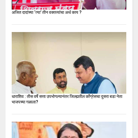
अजित दादांच्या ‘त्या’ तीन वक्तव्यांचा अर्थ काय ?
धाराशिव : तीस वर्षे सत्ता उपभोगल्यानंतर जिल्ह्यतील कॉंग्रेसचा दुसरा बडा नेता
भाजपच्या गळाला?