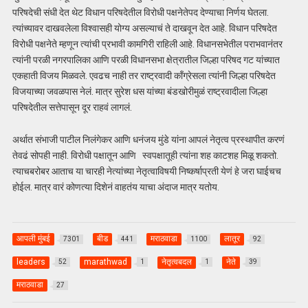
परिषदेची संधी देत थेट विधान परिषदेतील विरोधी पक्षनेतेपद देण्याचा निर्णय घेतला.
त्यांच्यावर दाखवलेला विश्वासही योग्य असल्याचं ते दाखवून देत आहे. विधान परिषदेत
विरोधी पक्षनेते म्हणून त्यांची प्रभावी कामगिरी राहिली आहे. विधानसभेतील पराभवानंतर
त्यांनी परळी नगरपालिका आणि परळी विधानसभा क्षेत्रातील जिल्हा परिषद गट यांच्यात
एकहाती विजय मिळवले. एवढच नाही तर राष्ट्रवादी काँग्रेसला त्यांनी जिल्हा परिषदेत
विजयाच्या जवळपास नेलं. मात्र सुरेश धस यांच्या बंडखोरीमुळं राष्ट्रवादीला जिल्हा
परिषदेतील सत्तेपासून दूर राहवं लागलं.
अर्थात संभाजी पाटील निलंगेकर आणि धनंजय मुंडे यांना आपलं नेतृत्व प्रस्थापीत करणं
तेवढं सोपही नाही. विरोधी पक्षातून आणि स्वपक्षातूही त्यांना शह काटशह मिळू शकतो.
त्याचबरोबर आताच या चारही नेत्यांच्या नेतृत्वाविषयी निष्कर्षाप्रती येणं हे जरा घाईचच
होईल. मात्र वारं कोणत्या दिशेनं वाहतंय याचा अंदाज मात्र यतोय.
आपली मुंबई
बीड
मराठवाडा
लातूर
7301
441
1100
92
leaders
marathwad
नेतृत्वबदल
नेते
52
1
1
39
मराठवाडा
27