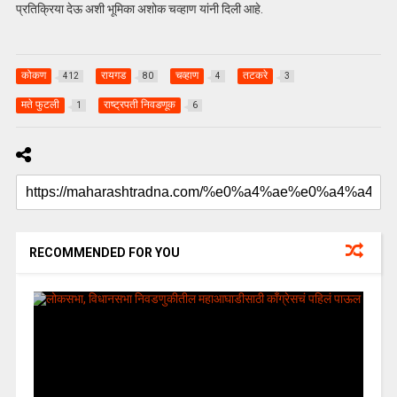
प्रतिक्रिया देऊ अशी भूमिका अशोक चव्हाण यांनी दिली आहे.
कोकण
रायगड
चव्हाण
तटकरे
412
80
4
3
मते फुटली
राष्ट्रपती निवडणूक
1
6
RECOMMENDED FOR YOU