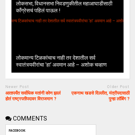
लोकसभा, विधानसभा निवडणुकीतील महाआघाडीसाठी
काँग्रेसचं पहिलं पाऊल !
लोकमान्य टिळकांचाच नाही तर देशातील सर्व
स्वातंत्र्यवीरांचा ‘हा’ अवमान आहे – अशोक चव्हाण
Newer Post
Older Post
आतापर्यंत सर्वाधिक मतांनी कोण झालं
एकनाथ खडसे दिल्लीत, मंत्रीपदासाठी
होतं राष्ट्रपतीपदावर विराजमान ?
पुन्हा लॉबिंग ?
COMMENTS
FACEBOOK: