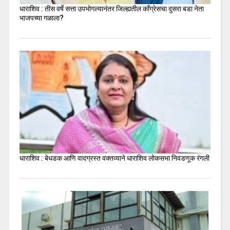
धाराशिव : तीस वर्षे सत्ता उपभोगल्यानंतर जिल्ह्यतील कॉंग्रेसचा दुसरा बडा नेता
भाजपच्या गळाला?
धाराशिव : बेधडक आणि वादग्रस्त वक्तव्याने धाराशिव लोकसभा निवडणूक रंगली