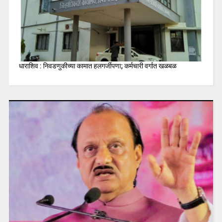
धाराशिव : निवडणुकीच्या कामात हलगर्जीपणा; कर्मचारी वर्गात खळबळ