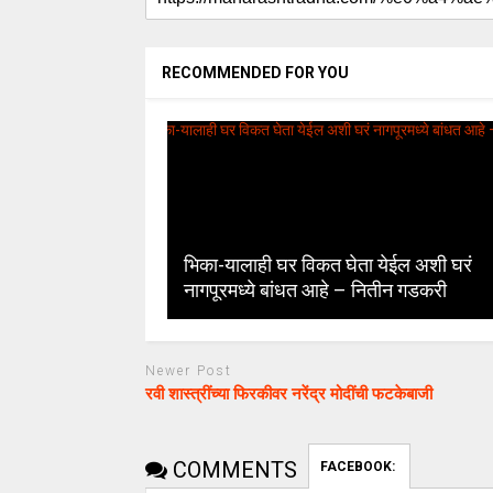
RECOMMENDED FOR YOU
भिका-यालाही घर विकत घेता येईल अशी घरं
नागपूरमध्ये बांधत आहे – नितीन गडकरी
Newer Post
रवी शास्त्रींच्या फिरकीवर नरेंद्र मोदींची फटकेबाजी
COMMENTS
FACEBOOK: