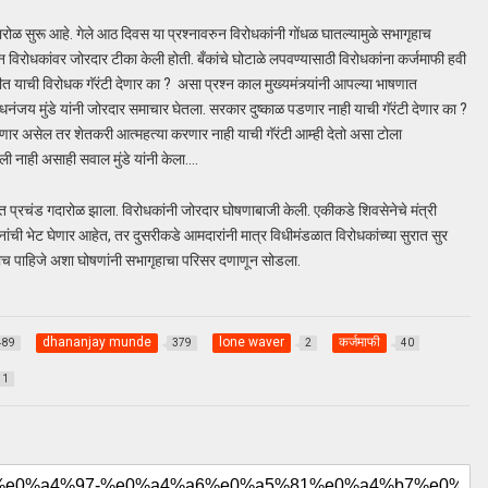
ोळ सुरू आहे. गेले आठ दिवस या प्रश्नावरुन विरोधकांनी गोंधळ घातल्यामुळे सभागृहाच
ुन विरोधकांवर जोरदार टीका केली होती. बँकांचे घोटाळे लपवण्यासाठी विरोधकांना कर्जमाफी हवी
 याची विरोधक गॅरंटी देणार का ? असा प्रश्न काल मुख्यमंत्र्यांनी आपल्या भाषणात
 धनंजय मुंडे यांनी जोरदार समाचार घेतला. सरकार दुष्काळ पडणार नाही याची गॅरंटी देणार का ?
णार असेल तर शेतकरी आत्महत्या करणार नाही याची गॅरंटी आम्ही देतो असा टोला
बवली नाही असाही सवाल मुंडे यांनी केला….
हात प्रचंड गदारोळ झाला. विरोधकांनी जोरदार घोषणाबाजी केली. एकीकडे शिवसेनेचे मंत्री
ानांची भेट घेणार आहेत, तर दुसरीकडे आमदारांनी मात्र विधीमंडळात विरोधकांच्या सुरात सुर
ालाच पाहिजे अशा घोषणांनी सभागृहाचा परिसर दणाणून सोडला.
dhananjay munde
lone waver
कर्जमाफी
489
379
2
40
1