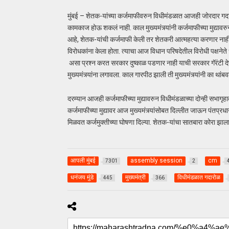
मुंबई – शेतक-यांच्या कर्जमाफीवरुन विधीमंडळात आजही जोरदार गदार
कामकाज होऊ शकलं नाही. काल मुख्यमंत्र्यांनी कर्जमाफीच्या मुद्यावर
आहे, शेतक-यांची कर्जमाफी केली तर शेतकरी आत्महत्या करणार नाहीत
विरोधकांना केला होता. त्याचा आज विधान परिषदेतील विरोधी पक्षनेते
असा प्रश्न करत सरकार दुष्काळ पडणार नाही याची सरकार गॅरंटी दे
मुख्यमंत्र्यांना लगावला. काल गारपीठ झाली ती मुख्यमंत्र्यांनी का थां
दरम्यान आजही कर्जमाफीच्या मुद्यावरुन विधीमंडळाच्या दोन्ही सभागृ
कर्जमाफीच्या मुद्यावर आज मुख्यमंत्र्यांसोबत दिल्लीत जाऊन पंतप्रध
मिळवत कर्जमुक्तीच्या घोषणा दिल्या. शेतक-यांचा सातबारा कोरा झ
आपली मुंबई
assembly session
cm
7301
2
धनंजय मुंडे
मुख्यमंत्री
विधीमंडळात गदारोळ
445
366