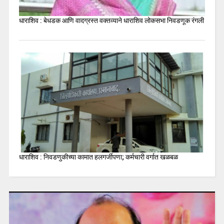
धाराशिव : बेधडक आणि वादग्रस्त वक्तव्याने धाराशिव लोकसभा निवडणूक रंगली
धाराशिव : निवडणुकीच्या कामात हलगर्जीपणा; कर्मचारी वर्गात खळबळ