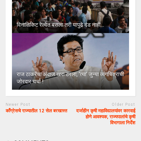
विनातिकिट रेल्वेत बसला तरी यापुढे दंड नाही…
राज ठाकरेंचा अंदाज खरा ठरला, ‘त्या’ जुन्या व्यंगचित्राची
जोरदार चर्चा !
Newer Post
Older Post
काँग्रेसचे राज्यातील 12 सेल बरखास्त
दर्जाहीन कृषी महाविद्यालयांवर कारवाई
होणे आवश्यक, राज्यपालांचे कृषी
विभागाला निर्देश