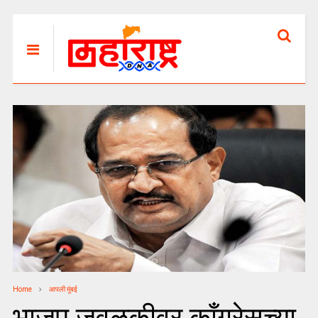
Home
आपली मुंबई
भाजप जवळकीवर काँग्रेसच्या