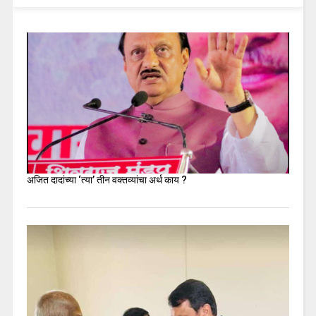
अजित दादांच्या ‘त्या’ तीन वक्तव्यांचा अर्थ काय ?