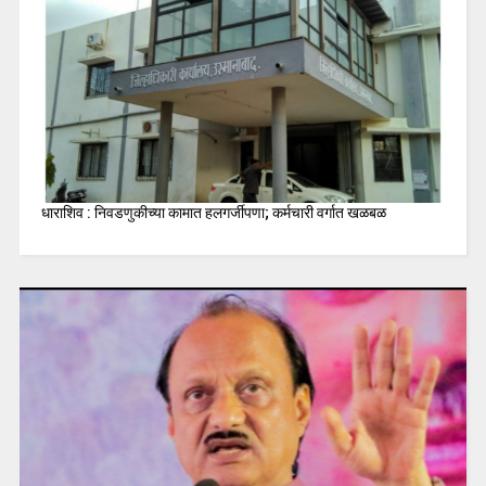
धाराशिव : निवडणुकीच्या कामात हलगर्जीपणा; कर्मचारी वर्गात खळबळ