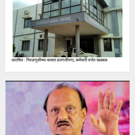
धाराशिव : निवडणुकीच्या कामात हलगर्जीपणा; कर्मचारी वर्गात खळबळ