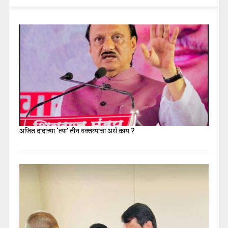
अजित दादांच्या ‘त्या’ तीन वक्तव्यांचा अर्थ काय ?