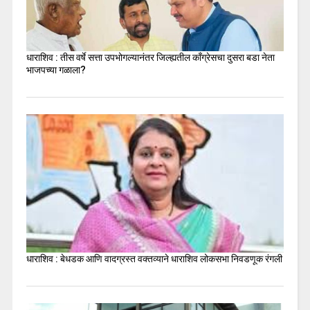
धाराशिव : तीस वर्षे सत्ता उपभोगल्यानंतर जिल्ह्यतील कॉंग्रेसचा दुसरा बडा नेता
भाजपच्या गळाला?
धाराशिव : बेधडक आणि वादग्रस्त वक्तव्याने धाराशिव लोकसभा निवडणूक रंगली