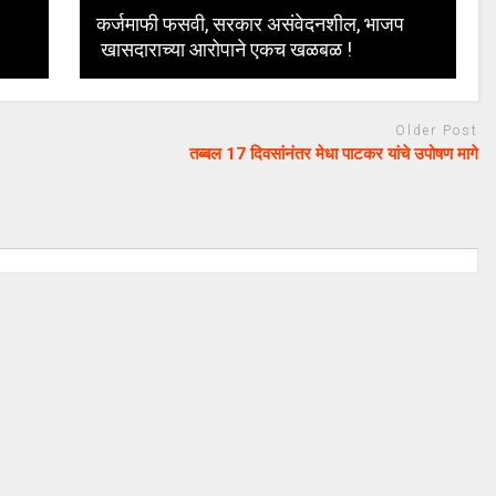
कर्जमाफी फसवी, सरकार असंवेदनशील, भाजप
खासदाराच्या आरोपाने एकच खळबळ !
Older Post
तब्बल 17 दिवसांनंतर मेधा पाटकर यांचे उपोषण मागे