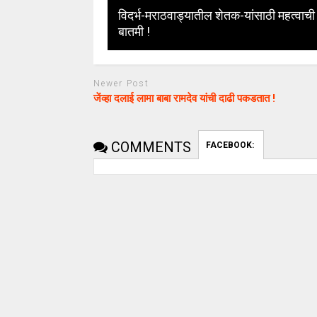
विदर्भ-मराठवाड्यातील शेतक-यांसाठी महत्वाची
बातमी !
Newer Post
जेंव्हा दलाई लामा बाबा रामदेव यांची दाढी पकडतात !
COMMENTS
FACEBOOK: