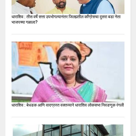
धाराशिव : तीस वर्षे सत्ता उपभोगल्यानंतर जिल्ह्यतील कॉंग्रेसचा दुसरा बडा नेता
भाजपच्या गळाला?
धाराशिव : बेधडक आणि वादग्रस्त वक्तव्याने धाराशिव लोकसभा निवडणूक रंगली