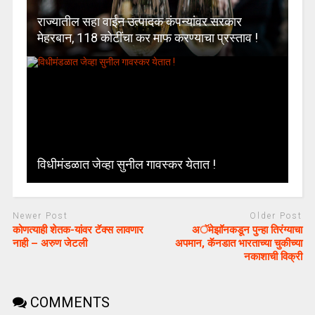
राज्यातील सहा वाईन उत्पादक कंपन्यांवर सरकार
मेहरबान, 118 कोटींचा कर माफ करण्याचा प्रस्ताव !
विधीमंडळात जेव्हा सुनील गावस्कर येतात !
Newer Post
Older Post
कोणत्याही शेतक-यांवर टॅक्स लावणार
अॅमेझॉनकडून पुन्हा तिरंग्याचा
नाही – अरुण जेटली
अपमान, कॅनडात भारताच्या चुकीच्या
नकाशाची विक्री
COMMENTS