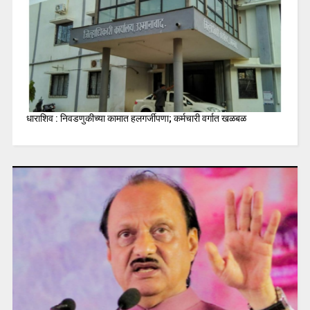
धाराशिव : निवडणुकीच्या कामात हलगर्जीपणा; कर्मचारी वर्गात खळबळ