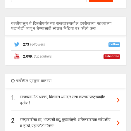
गल्लीपासून ते दिल्लीपर्यंतच्या राजकारणातील दररोजच्या महत्वाच्या
घडामोडी जाणून घेण्यासाठी सोशल मिडिया वर फॉलो करा
273
Followers
Follow
2.09K
Subscribers
Subscribe
चर्चेतील प्रमुख बातम्या
1.
भाजपला मोठा धक्का, विद्यमान आमदार उद्या करणार राष्ट्रवादीत
प्रवेश !
2.
राष्ट्रवादीचा वर, भाजपची वधू, मुख्यमंत्री, अजितदादांसह सर्वपक्षीय
व-हाडी, पहा फोटो गॅलरी !