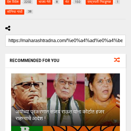
देश विदेश
भाजप नेते
भेट
राष्ट्रपती निवडूणक
2202
8
150
1
सोनिया गांधी
38
RECOMMENDED FOR YOU
अयोध्या प्रकरणात संजय राऊत यांना कोर्टात हजर
राहण्याचे आदेश !