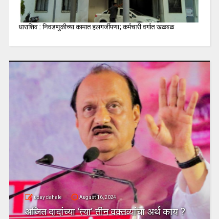
धाराशिव : निवडणुकीच्या कामात हलगर्जीपणा; कर्मचारी वर्गात खळबळ
uday dahale
August 16, 2024
अजित दादांच्या ‘त्या’ तीन वक्तव्यांचा अर्थ काय ?