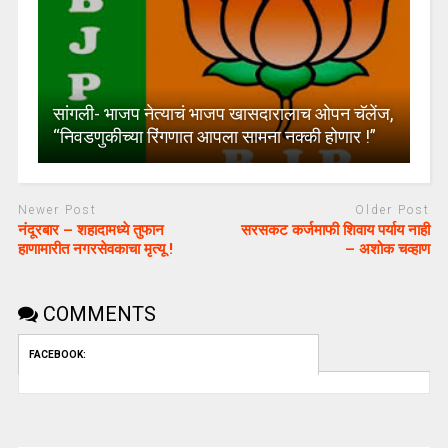
सांगली- भाजप नेत्याचं भाजप खासदारालाच ओपन चॅलेंज,
“निवडणुकीच्या रिंगणात आपला सामना नक्की होणार !”
Newer Post
Older Post
नंदूरबार – शहादामध्ये तुफान
सरसकट कर्जमाफी शिवाय पर्याय नाही
हाणामारीत नगरसेवकाचा मृत्यू !
– अशोक चव्हाण
COMMENTS
FACEBOOK: