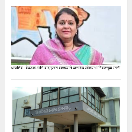
धाराशिव : बेधडक आणि वादग्रस्त वक्तव्याने धाराशिव लोकसभा निवडणूक रंगली