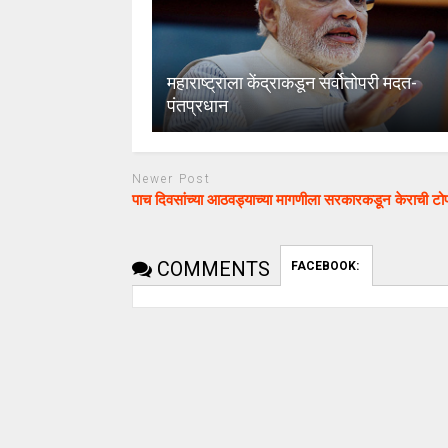
महाराष्ट्राला केंद्राकडून सर्वोतोपरी मदत-
पंतप्रधान
Newer Post
पाच दिवसांच्या आठवड्याच्या मागणीला सरकारकडून केराची टो
COMMENTS
FACEBOOK: