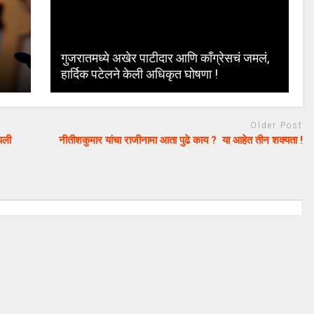
गुजरातमध्ये अखेर पाटीदार आणि काँग्रेसचं जमलं,
हार्दिक पटेलने केली अधिकृत घोषणा !
Older Post
पली
नीतीशकुमार यांचा राजीनामा आता पुढे काय ? या आहेत तीन शक्यता !