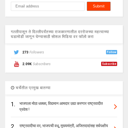
गल्लीपासून ते दिल्लीपर्यंतच्या राजकारणातील दररोजच्या महत्वाच्या
घडामोडी जाणून घेण्यासाठी सोशल मिडिया वर फॉलो करा
273
Followers
Follow
2.09K
Subscribers
Subscribe
चर्चेतील प्रमुख बातम्या
1.
भाजपला मोठा धक्का, विद्यमान आमदार उद्या करणार राष्ट्रवादीत
प्रवेश !
2.
राष्ट्रवादीचा वर, भाजपची वधू, मुख्यमंत्री, अजितदादांसह सर्वपक्षीय