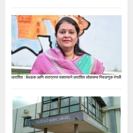
धाराशिव : बेधडक आणि वादग्रस्त वक्तव्याने धाराशिव लोकसभा निवडणूक रंगली