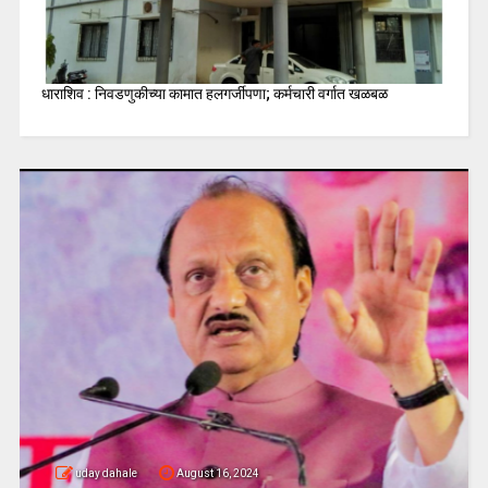
धाराशिव : निवडणुकीच्या कामात हलगर्जीपणा; कर्मचारी वर्गात खळबळ
uday dahale
August 16, 2024