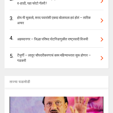
व-हाडी, पहा फोटो गॅलरी !
3.
होय मी चुकलो, शरद पवारांशी एकदा बोलायला हवं होतं – तारिक
अन्वर
4.
अहमदनगर – जिल्हा परिषद पोटनिडणुकीत राष्ट्रवादी विजयी
5.
टेंभुर्णी – लातूर चौपदरीकरणाचं काम महिन्याभरात सुरू होणार –
गडकरी
ताज्या घडामोडी