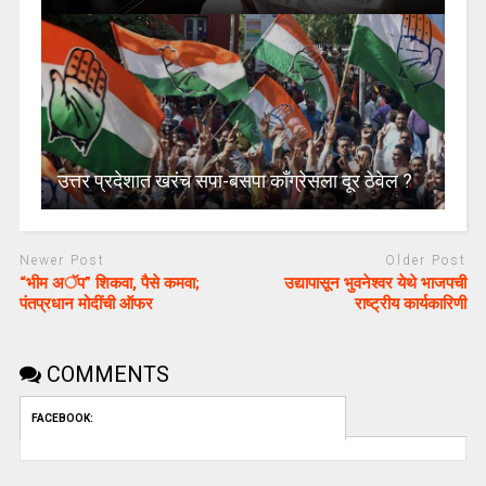
उत्तर प्रदेशात खरंच सपा-बसपा काँग्रेसला दूर ठेवेल ?
Newer Post
Older Post
“भीम अॅप” शिकवा, पैसे कमवा;
उद्यापासून भुवनेश्वर येथे भाजपची
पंतप्रधान मोदींची ऑफर
राष्ट्रीय कार्यकारिणी
COMMENTS
FACEBOOK: