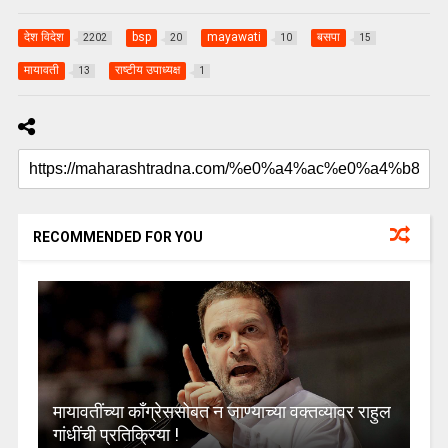
देश विदेश
bsp
mayawati
बसपा
2202
20
10
15
मायावती
राष्टीय उपाध्यक्ष
13
1
RECOMMENDED FOR YOU
मायावतींच्या काँग्रेससोबत न जाण्याच्या वक्तव्यावर राहुल
गांधींची प्रतिक्रिया !