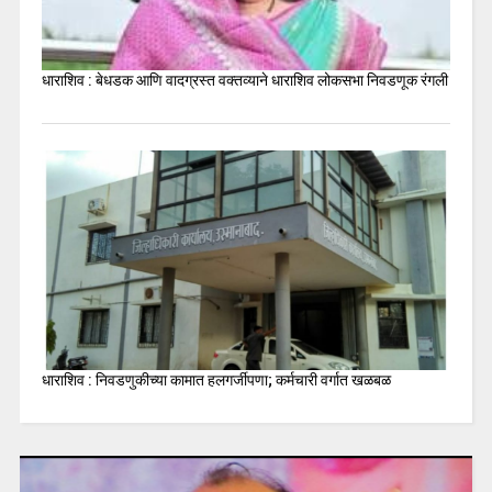
धाराशिव : बेधडक आणि वादग्रस्त वक्तव्याने धाराशिव लोकसभा निवडणूक रंगली
धाराशिव : निवडणुकीच्या कामात हलगर्जीपणा; कर्मचारी वर्गात खळबळ