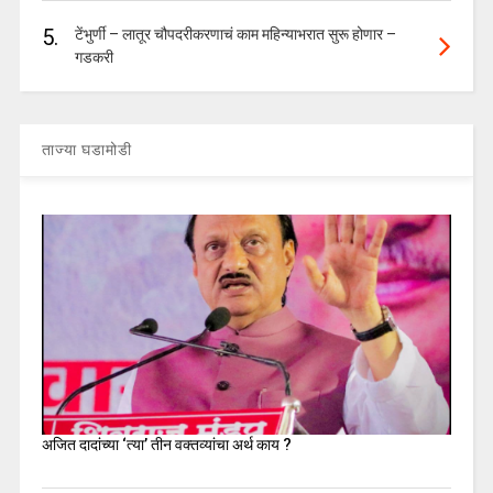
5.
टेंभुर्णी – लातूर चौपदरीकरणाचं काम महिन्याभरात सुरू होणार –
गडकरी
ताज्या घडामोडी
अजित दादांच्या ‘त्या’ तीन वक्तव्यांचा अर्थ काय ?