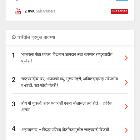
2.09K
Subscribers
Subscribe
चर्चेतील प्रमुख बातम्या
1.
भाजपला मोठा धक्का, विद्यमान आमदार उद्या करणार राष्ट्रवादीत
प्रवेश !
2.
राष्ट्रवादीचा वर, भाजपची वधू, मुख्यमंत्री, अजितदादांसह सर्वपक्षीय
व-हाडी, पहा फोटो गॅलरी !
3.
होय मी चुकलो, शरद पवारांशी एकदा बोलायला हवं होतं – तारिक
अन्वर
4.
अहमदनगर – जिल्हा परिषद पोटनिडणुकीत राष्ट्रवादी विजयी