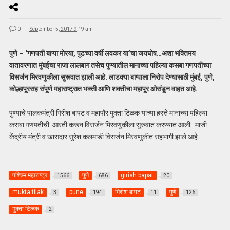
0
September 5, 2017 9:19 am
पुणे – ‘गणपती बाप्पा मोरया, पुढच्या वर्षी लवकर या’चा जयघोष…अशा भक्तिमय
वातावरणात मुंबईचा राजा लालबाग तसेच पुण्यातील मानाच्या पहिल्या कसबा गणपतीच्या
विसर्जन मिरवणुकीला सुरूवात झाली आहे. लाडक्या बाप्पाला निरोप देण्यासाठी मुंबई, पुणे,
कोल्हापूरसह संपूर्ण महाराष्ट्रात भक्ती आणि शक्तीचा महापूर ओसंडून वाहत आहे.
पुण्याचे पालकमंत्री गिरीश बापट व महापौर मुक्ता टिळक यांच्या हस्ते मानाच्या पहिल्या
कसबा गणपतीची आरती करून विसर्जन मिरवणुकीला सुरुवात करण्यात आली. माजी
केंद्रीय मंत्री व खासदार सुरेश कलमाडी विसर्जन मिरवणुकीत सहभागी झाले आहे.
पश्चिम महाराष्ट्र
पुणे
girish bapat
1566
686
20
mukta tilak
pune
गिरीश बापट
पुणे
3
194
11
126
मुक्ता टिळक
2