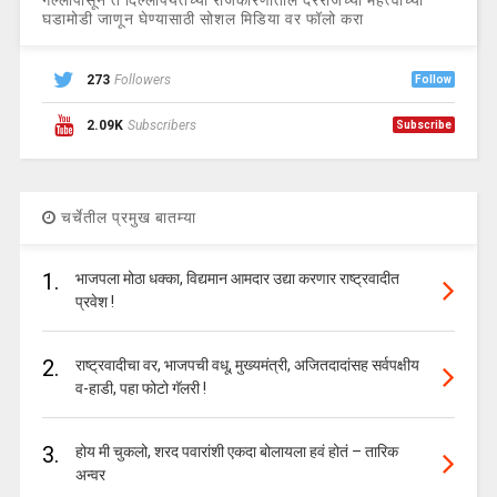
घडामोडी जाणून घेण्यासाठी सोशल मिडिया वर फॉलो करा
273
Followers
Follow
2.09K
Subscribers
Subscribe
चर्चेतील प्रमुख बातम्या
1.
भाजपला मोठा धक्का, विद्यमान आमदार उद्या करणार राष्ट्रवादीत
प्रवेश !
2.
राष्ट्रवादीचा वर, भाजपची वधू, मुख्यमंत्री, अजितदादांसह सर्वपक्षीय
व-हाडी, पहा फोटो गॅलरी !
3.
होय मी चुकलो, शरद पवारांशी एकदा बोलायला हवं होतं – तारिक
अन्वर