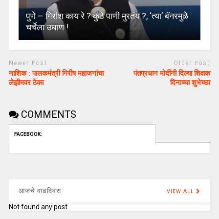
पुणे – गिरीश काय रे ? कुठे पाणी मुरतंय ?, ‘त्या’ बॅनरमुळे
चर्चेला उधाण !
Newer Post
Older Post
नाशिक : पालकमंत्री गिरीष महाजनांचा
पंतप्रधान मोदींनी दिल्या शिक्षक
लेझीमवर ठेका
दिनाच्या शुभेच्छा
COMMENTS
FACEBOOK:
आजचे वाढदिवस
VIEW ALL
Not found any post