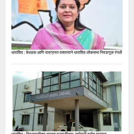
धाराशिव : बेधडक आणि वादग्रस्त वक्तव्याने धाराशिव लोकसभा निवडणूक रंगली
धाराशिव : निवडणुकीच्या कामात हलगर्जीपणा; कर्मचारी वर्गात खळबळ