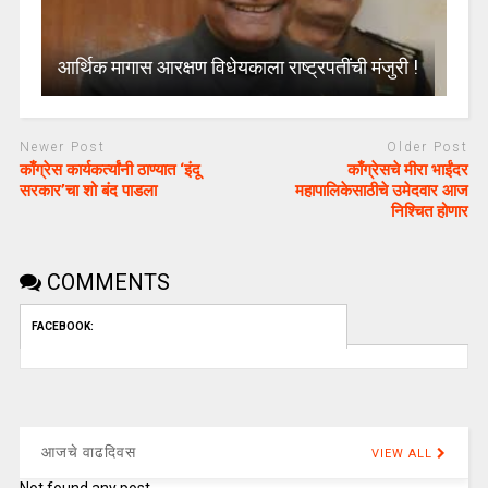
आर्थिक मागास आरक्षण विधेयकाला राष्ट्रपतींची मंजुरी !
Newer Post
Older Post
काँग्रेस कार्यकर्त्यांनी ठाण्यात ‘इंदू
काँग्रेसचे मीरा भाईंदर
सरकार’चा शो बंद पाडला
महापालिकेसाठीचे उमेदवार आज
निश्चित होणार
COMMENTS
FACEBOOK:
आजचे वाढदिवस
VIEW ALL
Not found any post