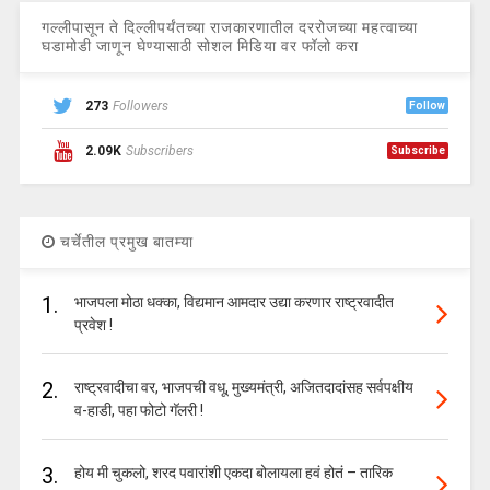
गल्लीपासून ते दिल्लीपर्यंतच्या राजकारणातील दररोजच्या महत्वाच्या
घडामोडी जाणून घेण्यासाठी सोशल मिडिया वर फॉलो करा
273
Followers
Follow
2.09K
Subscribers
Subscribe
चर्चेतील प्रमुख बातम्या
1.
भाजपला मोठा धक्का, विद्यमान आमदार उद्या करणार राष्ट्रवादीत
प्रवेश !
2.
राष्ट्रवादीचा वर, भाजपची वधू, मुख्यमंत्री, अजितदादांसह सर्वपक्षीय
व-हाडी, पहा फोटो गॅलरी !
3.
होय मी चुकलो, शरद पवारांशी एकदा बोलायला हवं होतं – तारिक