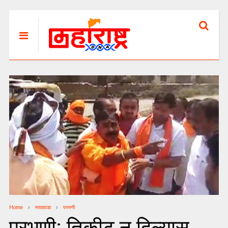
Home
मराठवाडा
परभणी
परभणी: तिकीट न दिल्यास