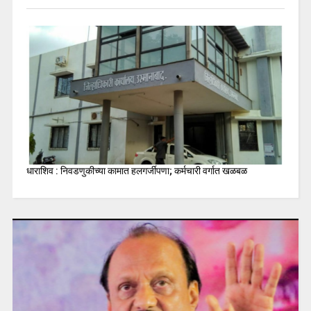
धाराशिव : निवडणुकीच्या कामात हलगर्जीपणा; कर्मचारी वर्गात खळबळ