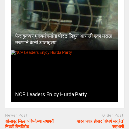
फेसबुकवर मुख्यमंत्र्यांना पोस्ट लिहून आणखी एका मराठा
तरुणाने केली आत्महत्या
NCP Leaders Enjoy Hurda Party
Newer Post
Older Post
सोलापूर जिल्हा परिषदेच्या सभापती
शरद पवार होणार ‘संघर्ष यात्रेत’
निवडी बिनविरोध
सहभागी