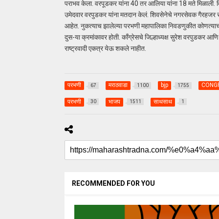
पराभव केला. वरपूडकर यांना 40 तर आलिया यांना 18 मते मिळाली. वि
उमेदवार वरपुडकर यांना मतदान केलं. शिवसेनेचे नगरसेवक गैरहजर राहिल
आहेत. नुकत्याच झालेल्या परभणी महापालिका निवडणुकीत कोणत्याच पक्ष
दुस-या क्रमांकावर होती. काँग्रेसचे जिल्हाध्यक्ष सुरेश वरपुडकर आणि रा
राष्ट्रवादी एकत्र येऊ शकले नाहीत.
परभणी
मराठवाडा
bjp
CONG
67
1100
1755
परभणी
भाजप
साथसाथ
30
1511
1
RECOMMENDED FOR YOU