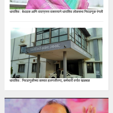
धाराशिव : बेधडक आणि वादग्रस्त वक्तव्याने धाराशिव लोकसभा निवडणूक रंगली
धाराशिव : निवडणुकीच्या कामात हलगर्जीपणा; कर्मचारी वर्गात खळबळ