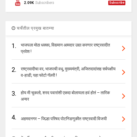
2.09K
Subscribers
Subscribe
चर्चेतील प्रमुख बातम्या
1.
भाजपला मोठा धक्का, विद्यमान आमदार उद्या करणार राष्ट्रवादीत
प्रवेश !
2.
राष्ट्रवादीचा वर, भाजपची वधू, मुख्यमंत्री, अजितदादांसह सर्वपक्षीय
व-हाडी, पहा फोटो गॅलरी !
3.
होय मी चुकलो, शरद पवारांशी एकदा बोलायला हवं होतं – तारिक
अन्वर
4.
अहमदनगर – जिल्हा परिषद पोटनिडणुकीत राष्ट्रवादी विजयी