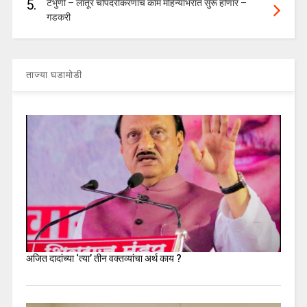
5.
टेंभुर्णी – लातूर चौपदरीकरणाचं काम महिन्याभरात सुरू होणार –
गडकरी
ताज्या घडामोडी
अजित दादांच्या ‘त्या’ तीन वक्तव्यांचा अर्थ काय ?