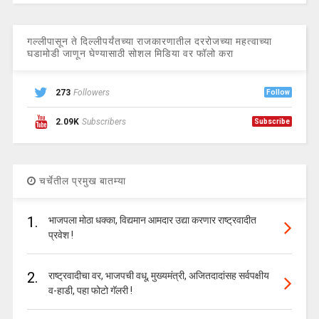
गल्लीपासून ते दिल्लीपर्यंतच्या राजकारणातील दररोजच्या महत्वाच्या
घडामोडी जाणून घेण्यासाठी सोशल मिडिया वर फॉलो करा
273
Followers
Follow
2.09K
Subscribers
Subscribe
चर्चेतील प्रमुख बातम्या
1.
भाजपला मोठा धक्का, विद्यमान आमदार उद्या करणार राष्ट्रवादीत
प्रवेश !
2.
राष्ट्रवादीचा वर, भाजपची वधू, मुख्यमंत्री, अजितदादांसह सर्वपक्षीय
व-हाडी, पहा फोटो गॅलरी !