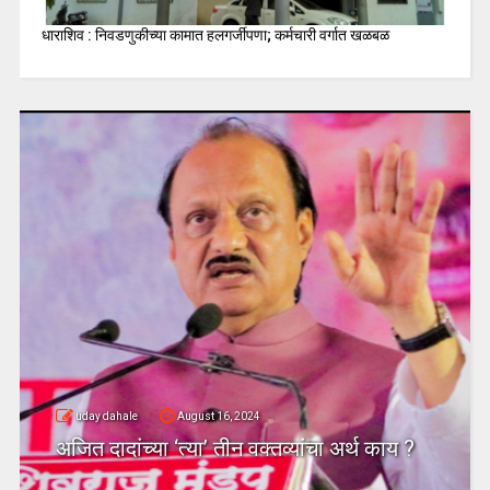
धाराशिव : निवडणुकीच्या कामात हलगर्जीपणा; कर्मचारी वर्गात खळबळ
uday dahale
August 16, 2024
अजित दादांच्या ‘त्या’ तीन वक्तव्यांचा अर्थ काय ?