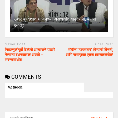
उत्तर प्रदेशात भाजपच्या अडचणीत वाढ, सपा, बसपा
एकत्र !
Newer Post
Older Post
निवडणुकीपूर्वी दिलेली आश्वासने पाळणे
मोदींना ‘पायउतार’ होण्याची विंनती,
नेत्यांना बंधनकारक असावे –
आणि सभागृहात एकच हास्यकल्लोळ!
सरन्यायाधीश
COMMENTS
FACEBOOK:
आजचे वाढदिवस