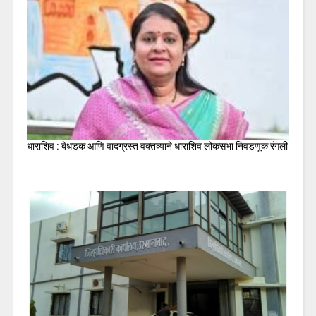
धाराशिव : बेधडक आणि वादग्रस्त वक्तव्याने धाराशिव लोकसभा निवडणूक रंगली