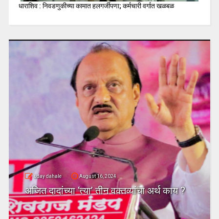
धाराशिव : निवडणुकीच्या कामात हलगर्जीपणा; कर्मचारी वर्गात खळबळ
uday dahale
August 16, 2024
अजित दादांच्या ‘त्या’ तीन वक्तव्यांचा अर्थ काय ?