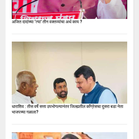
अजित दादांच्या ‘त्या’ तीन वक्तव्यांचा अर्थ काय ?
धाराशिव : तीस वर्षे सत्ता उपभोगल्यानंतर जिल्ह्यतील कॉंग्रेसचा दुसरा बडा नेता
भाजपच्या गळाला?