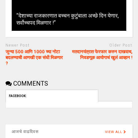
“देशाच्या राजकारणात बच्चन कुटुंबाला अच्छे दिन येणार,
सर्वोच्चपद मिळणार !”
Newer Post
Older Post
जुन्या 500 आणि 1000 च्या नोटा
मतदानयंत्रात फेरफार करुन दाखवाच,
बदलण्याची आणखी एक संधी मिळणार
निवडणूक आयोगाचं खुलं आव्हान !
?
COMMENTS
FACEBOOK:
आजचे वाढदिवस
VIEW ALL