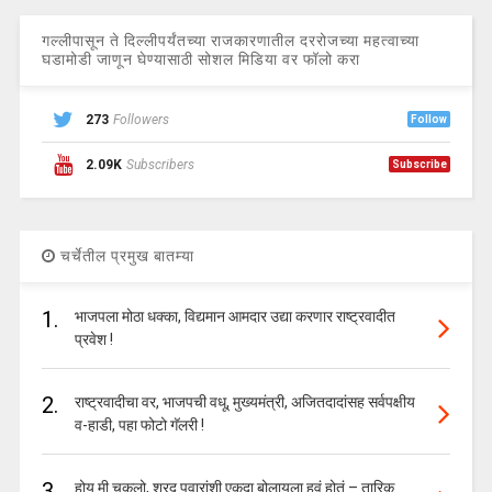
गल्लीपासून ते दिल्लीपर्यंतच्या राजकारणातील दररोजच्या महत्वाच्या
घडामोडी जाणून घेण्यासाठी सोशल मिडिया वर फॉलो करा
273
Followers
Follow
2.09K
Subscribers
Subscribe
चर्चेतील प्रमुख बातम्या
1.
भाजपला मोठा धक्का, विद्यमान आमदार उद्या करणार राष्ट्रवादीत
प्रवेश !
2.
राष्ट्रवादीचा वर, भाजपची वधू, मुख्यमंत्री, अजितदादांसह सर्वपक्षीय
व-हाडी, पहा फोटो गॅलरी !
3.
होय मी चुकलो, शरद पवारांशी एकदा बोलायला हवं होतं – तारिक