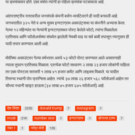
या क्रमांकावर होते. एका वर्षात त्यांनी हा पहिला क्रमांक पटकावला आहे.
आंतरराष्ट्रीय स्तरावरील जनसंपर्क कंपनी बर्सन-मार्सटेलरने ही यादी बनवली आहे.
जगभरातील ३२५ नेते व अन्य मुख्य इन्स्टाग्राम अकाउंट्सचा या कंपनीने अभ्यास केला.
गेल्या १२ महिन्यांत या नेत्यांनी इन्स्टाग्रामवर पोस्ट केलेले फोटो, त्यांना मिळालेला
प्रतिसाद आणि फॉलोअर्सच्या संख्येत झालेली नेमकी वाढ या सर्व बाबी तपासून त्यानुसार ही
यादी तयार करण्यात आली आहे.
मोदींच्या अकाउंटवर गेल्या वर्षभरात अवघे ५३ फोटो पोस्ट करण्यात आले असतानाही
त्याला तुफान प्रतिसाद मिळाला. प्रत्येक फोटो साधारण २ लाख २३ हजार लोकांनी पाहिला
तर एका पोस्टला सरासरी १ लाख ४१ हजार कमेंट आणि लाइक्स मिळाले. या यादीत
तिसऱ्या स्थानी पोप फ्रान्सिस आहेत. त्यांचे ३७ लाख २६ हजार ५६८ फॉलोअर्स आहेत तर
चौथ्या स्थानी व्हाइट हाऊस (३४ लाख ७५ हजार ६७५ फॉलोअर्स) आहे.
देश विदेश
donald trump
instagram
2202
7
1
modi
number one
इन्स्टाग्राम
डोनाल्ड ट्रम्प
214
1
1
7
नंबर 1
नरेंद्र मोदी
1
105