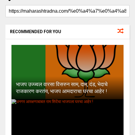
RECOMMENDED FOR YOU
भाजप उज्ज्वल वारसा विसरुन साम, दाम, दंड, भेदाचे
राजकारण करतंय, भाजप आमदाराचा घरचा आहेर !