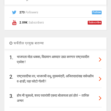
273
Followers
Follow
2.09K
Subscribers
Subscribe
चर्चेतील प्रमुख बातम्या
1.
भाजपला मोठा धक्का, विद्यमान आमदार उद्या करणार राष्ट्रवादीत
प्रवेश !
2.
राष्ट्रवादीचा वर, भाजपची वधू, मुख्यमंत्री, अजितदादांसह सर्वपक्षीय
व-हाडी, पहा फोटो गॅलरी !
3.
होय मी चुकलो, शरद पवारांशी एकदा बोलायला हवं होतं – तारिक
अन्वर