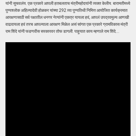
यांनी सुचवलंय. एक प्रकारे आपली हतबलताच मंत्रीमहोदयांनी व्यक्त केलीय. बारामतीमध्ये
पुण्यश्लोक अहिल्यादेवी होळकर यांच्या 292 व्या पुण्यतिथी निमित्त आयोजित कार्यक्रमात
आरक्षणासाठी सर्व पक्षातील धनगर नेत्यांनी एकत्र यायला हवं, आपलं उपद्रवमुल्य आणखी
वाढवायला हवं तरच आपल्याला आरक्षण मिळेल असं सांगत एक प्रकारे ग्रामविकास मंत्री
राम शिंदे यांनी फडणवीस सरकारवर तोफ डागली. पाहूयात काय म्हणाले राम शिंदे….