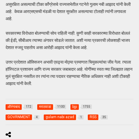
असुरक्षित असल्याची टीका काँग्रेसचे राज्यसभेतील गटनेते गुलाम नबी आझाद यांनी केली
आहे. केवळ आरएसएसची मंडळी या देशात सुरक्षीत असल्याचा टोलाही त्यांनी लगावला
आहे.
सरकारच्या विरोधात बोलण्याची सोय राहिली नाही. कुणी काही सरकारच्या विरोधात बोललं
की ईडी, सीबीआय त्याच्या अंगावर सोडले जातात. अशी नव्या प्रकारची लोकशाही भाजप
देशात रुजवू पाहतोय असा आरोही आझाद यांनी केला आहे.
उत्तर प्रदेशात ऑक्सिजन अभावी एवढ्या मोठ्या प्रमाणात चिमुकल्यांचा जीव गेला. त्याला
हॉस्पिटल प्रशासन आणि राज्य सरकार जबाबदार आहे. योगींच्या स्वतःच्या जिल्ह्यात लहान
मुलं सुरक्षित नसतील तर त्यांना त्या पदावर राहण्याचा नैतिक अधिकार नाही अशी टीकाही
आझाद यांनी केली.
औरंगाबाद
मराठवाडा
bjp
172
1100
1755
GOVRNMENT
gulam nabi azad
RSS
4
1
35