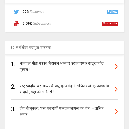
273
Followers
Follow
2.09K
Subscribers
Subscribe
चर्चेतील प्रमुख बातम्या
1.
भाजपला मोठा धक्का, विद्यमान आमदार उद्या करणार राष्ट्रवादीत
प्रवेश !
2.
राष्ट्रवादीचा वर, भाजपची वधू, मुख्यमंत्री, अजितदादांसह सर्वपक्षीय
व-हाडी, पहा फोटो गॅलरी !
3.
होय मी चुकलो, शरद पवारांशी एकदा बोलायला हवं होतं – तारिक
अन्वर