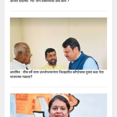
अजित दादांच्या ‘त्या’ तीन वक्तव्यांचा अर्थ काय ?
धाराशिव : तीस वर्षे सत्ता उपभोगल्यानंतर जिल्ह्यतील कॉंग्रेसचा दुसरा बडा नेता
भाजपच्या गळाला?