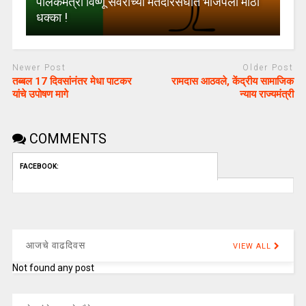
पालकमंत्री विष्णू सवरांच्या मतदारसंघात भाजपला मोठा
धक्का !
Newer Post
Older Post
तब्बल 17 दिवसांनंतर मेधा पाटकर
रामदास आठवले, केंद्रीय सामाजिक
यांचे उपोषण मागे
न्याय राज्यमंत्री
COMMENTS
FACEBOOK:
आजचे वाढदिवस
VIEW ALL
Not found any post