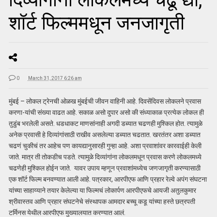
शॉर्ट फिल्ममधून जनजागृती
0
March 31, 2017 6:26 am
मुंबई – लोकल ट्रेनची ओळख मुंबईची जीवन वाहिनी आहे. दिवसेंदिवस लोकलने प्रवास
करणा-यांची संख्या वाढत आहे. सकाळ असो दुपार असो की संध्याकाळ प्रत्येक लोकल ही
तुडुंब भरलेली असते. धडधाकट माणसांनाही अगदी डब्यात चढणही मुश्किल होत. त्यामुळे
अनेक प्रवासी हे दिव्यांगांसाठी राखीव असलेल्या डब्यात चढतात. खरतंतर अशा डब्यात
चढणं चुकीचं तर आहेच पण कायद्यानुसारही गुन्हा आहे. अशा प्रवाशांवर कारवाईही केली
जाते. मात्र ती तोकडीच पडते. त्यामुळे दिव्यांगांना लोकलमधून प्रवास करणे लोकलमध्ये
चढणेही मुश्किल होईन जाते. यावर उपाय म्हणून प्रवाशांमध्येच जणजागृती करण्यासाठी
एक शॉर्ट फिल्म बनवण्यात आली आहे. पत्रकार, आरपीएफ आणि प्रहार रेल्वे अपंग संघटना
यांच्या साहाय्याने तयार केलेल्या या फिल्मचं लोकार्पण आरपीएफचे आयजी अतुलकुमार
श्रीवास्तव आणि प्रहार संघटनेचे संस्थापक आमदार बच्चू कडू यांच्या हस्ते छत्रपती
टर्मिनस येथील आरपीएफ मुख्यालयात करण्यात आलं.