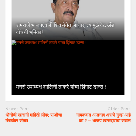
रामराजे भाजपऐवजी शिवसेनेत जाणार, त्यामुळे वेट अँड
वॉचची भूमिका!
मनसे उपाध्यक्ष शालिनी ठाकरे यांचा झिंगाट डान्स !
Newer Post
Older Post
धोनीची खासगी माहिती लीक; साक्षीचा
गायकवाड आडनाव असणे गुन्हा आहे
मंत्र्यांवर संताप
का ? – भाजप खासदाराचा सवाल