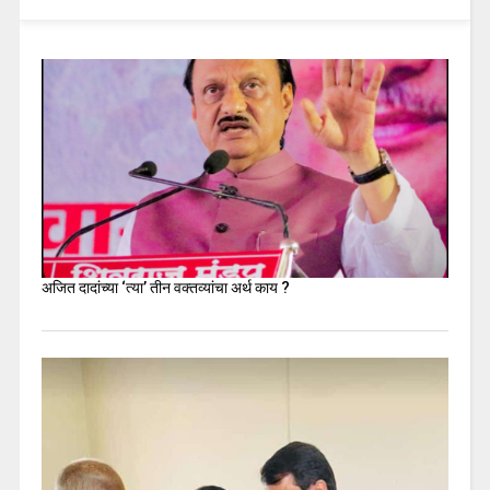
अजित दादांच्या ‘त्या’ तीन वक्तव्यांचा अर्थ काय ?