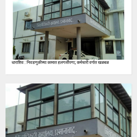
धाराशिव : निवडणुकीच्या कामात हलगर्जीपणा; कर्मचारी वर्गात खळबळ