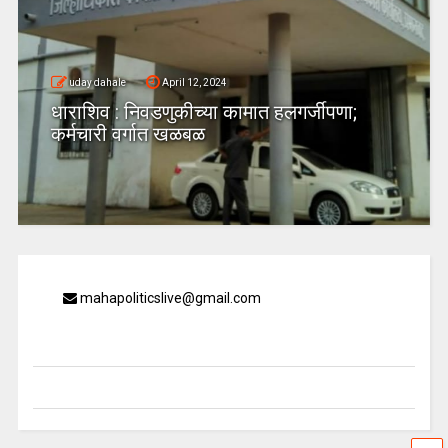
uday dahale
April 12, 2024
धाराशिव : निवडणुकीच्या कामात हलगर्जीपणा;
कर्मचारी वर्गात खळबळ
mahapoliticslive@gmail.com