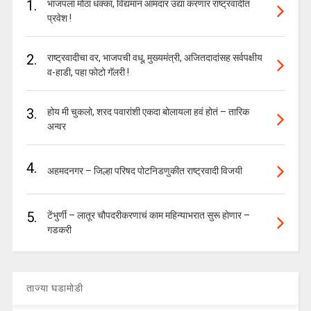
1.
भाजपला मोठा धक्का, विद्यमान आमदार उद्या करणार राष्ट्रवादीत
प्रवेश !
2.
राष्ट्रवादीचा वर, भाजपची वधू, मुख्यमंत्री, अजितदादांसह सर्वपक्षीय
व-हाडी, पहा फोटो गॅलरी !
3.
होय मी चुकलो, शरद पवारांशी एकदा बोलायला हवं होतं – तारिक
अन्वर
4.
अहमदनगर – जिल्हा परिषद पोटनिडणुकीत राष्ट्रवादी विजयी
5.
टेंभुर्णी – लातूर चौपदरीकरणाचं काम महिन्याभरात सुरू होणार –
गडकरी
ताज्या घडामोडी