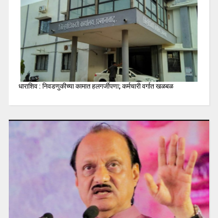
धाराशिव : निवडणुकीच्या कामात हलगर्जीपणा; कर्मचारी वर्गात खळबळ