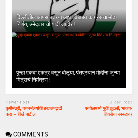
दिल्लीतील आपसोबतच्या आघाडीबाबत काँग्रेसचा मोठा
निर्णय, उमेदवारांची यादी जाहीर !
पुन्हा एकदा एकत्र बसून बोलूया, पंतप्रधान मोदींना जुन्या
मित्राचं निमंत्रण !
Newer Post
Older Post
कृषीमंत्री, पणनमंत्र्यांची हकालपट्टी
पनवेलमध्ये युती तुटली, भाजप-
करा – विखे पाटील
शिवसेना स्बबळावर
COMMENTS