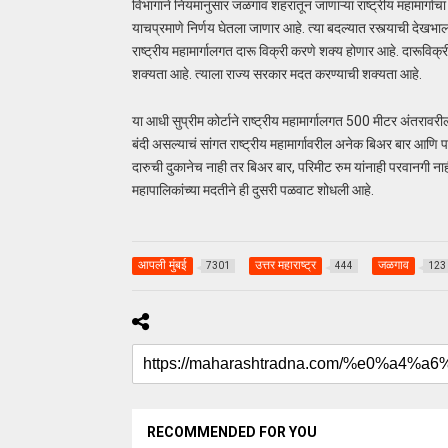
विभागाने नियमानुसार जळगाव शहरातून जाणाऱ्या राष्ट्रीय महामार्गाचा
याचप्रमाणे निर्णय घेतला जाणार आहे. त्या बदल्यात रस्त्याची देखभाल
राष्ट्रीय महामार्गालगत दारू विक्री करणे शक्य होणार आहे. दारू
शक्यता आहे. त्याला राज्य सरकार मदत करण्याची शक्यता आहे.
या आधी सुप्रीम कोर्टाने राष्ट्रीय महामार्गालगत 500 मीटर अंतरावरील
बंदी असल्याचं सांगत राष्ट्रीय महामार्गावरील अनेक बिअर बार आणि परी
दारुची दुकानेच नाही तर बिअर बार, परिमीट रुम यांनाही परवानगी नाह
महापालिकांच्या मदतीने ही दुसरी पळवाट शोधली आहे.
आपली मुंबई
उत्तर महाराष्ट्र
जळगाव
7301
444
123
RECOMMENDED FOR YOU