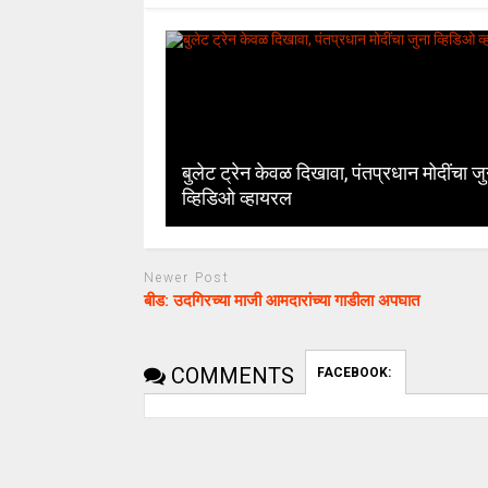
बुलेट ट्रेन केवळ दिखावा, पंतप्रधान मोदींचा जु
व्हिडिओ व्हायरल
Newer Post
बीड: उदगिरच्‍या माजी आमदारांच्या गाडीला अपघात
COMMENTS
FACEBOOK: