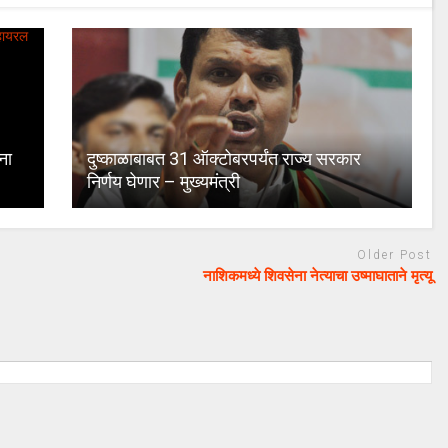
ना
दुष्काळाबाबत 31 ऑक्टोबरपर्यंत राज्य सरकार
निर्णय घेणार – मुख्यमंत्री
Older Post
नाशिकमध्ये शिवसेना नेत्याचा उष्माघाताने मृत्यू