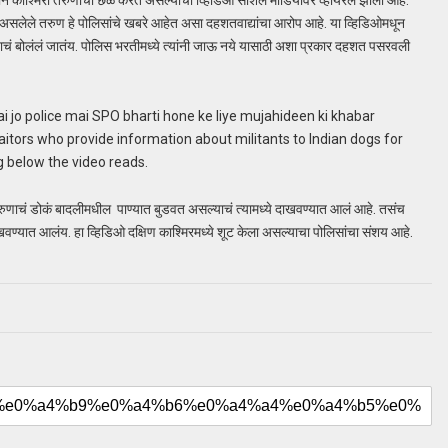
दोन काश्मिरी तरुणांचा छळ करत असल्याचा व्हिडिओ सोशल मीडियावर व्हायरल झाला आहे.
त असलेले तरुण हे पोलिसांचे खबरे आहेत असा दहशतवाद्यांचा आरोप आहे. या व्हिडिओमधून
्याचं बोलंलं जातंय. पोलिस भरतीमध्ये त्यांनी जाऊ नये यासाठी अशा प्रकार दहशत पसरवली
 jo police mai SPO bharti hone ke liye mujahideen ki khabar
aitors who provide information about militants to Indian dogs for
ng below the video reads.
रुणाचं डोकं बादलीमधील पाण्यात बुडवत असल्याचं त्यामध्ये दाखवण्यात आलं आहे. तसंच
वण्यात आलंय. हा व्हिडिओ दक्षिण काश्मिरमध्ये शूट केला असल्याचा पोलिसांचा संशय आहे.