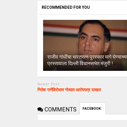
RECOMMENDED FOR YOU
राजीव गांधींचा भारतरत्न पुरस्कार मागे घेण्याच्य
प्रस्तावाला दिल्ली विधानसभेत मंजुरी !
Newer Post
नितेश राणेंविरोधात गोव्यात आरोपपत्र दाखल
COMMENTS
FACEBOOK: