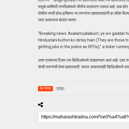
श्रीनगर – हिदबुल मुजाहिद्दीन या दहशतवादी संघटनेचे दहशतवादी 
यामुळे काश्मिरी नागरिकांमध्ये भीतीचं वातावरण पसरलं आहे. छळ हो
पोलीस भरती होऊ इच्छिणा-या तरुणांना दहशतवाद्यांनी हा संदेश दिल
जात असल्याचं बोलंलं जातंय.
“Breaking news: Asalamualaikum: ye wo gaddar hai
Hindustani kutton ko detey hain (They are those tr
getting jobs in the police as SPOs),” a ticker runni
अशा प्रकारचं टिकर त्या व्हिडिओमध्ये दाखवण्यात आलं आहे. एका त
दोन्ही तरुणांची केसं दहशतवादी कापत असल्याचंही व्हिडिओमध्ये दाख
देश विदेश
2202