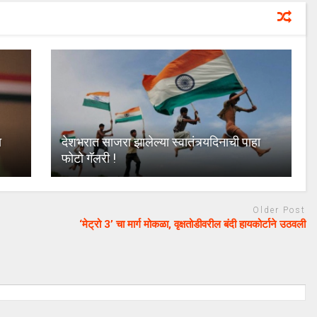
ा
देशभरात साजरा झालेल्या स्वातंत्र्यदिनाची पाहा
फोटो गॅलरी !
Older Post
‘मेट्रो 3’ चा मार्ग मोकळा, वृक्षतोडीवरील बंदी हायकोर्टाने उठवली