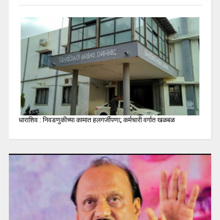
धाराशिव : निवडणुकीच्या कामात हलगर्जीपणा; कर्मचारी वर्गात खळबळ