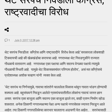
राष्ट्रवादीचा विरोध
1
July 3, 2017 12:28 pm
थेट सरपंच निवडीला कॉंग्रेस आणि राष्ट्रवादीने विरोध केला आहे.’सरकारला लोकशाही
टिकवायची आहे की खेळखंडोबा करायचा आहे. नगराध्यक्ष थेट निवडणुकीने राज्यात
गोंधळाचे वातावरण आहे. नगराध्यक्ष एका पक्षाचा आणि सदस्य वेगळ्या पक्षाचे त्यामुळे
गोंधळाची स्थिती आहे. यामुळे थेट विकासकामांवर परिणाम होतोय’, असं मत काँग्रेसचे
प्रदेशाध्यक्ष अशोक चव्हाण यांनी व्यक्त केल आहे.
‘थेट सरपंच या निर्णयामुळे, गावाचा शांततेने चाललेला विकास थांबून गावात भांडण होण्याची
शक्यता आहे. बहुसंख्यने निवडून आलेले ग्रामपंचयातीतील लोकांना गावाचं जास्त ज्ञान
असत. सरपंच एका बाजूला आणि सदस्य एका बाजूला झाले तर, काही प्रश्न निर्माण व्होऊ
शकतात. अनेक ठिकाणी नगराध्यक्षच्या पेक्षा अन्य पक्षाचे नगरसेवक ज्यास्त निवडून आले
आहेत. त्या ठिकाणी नगरपालिकेचा कारभार चालताना अडचणी येत आहेत.. सरपंचासाठी