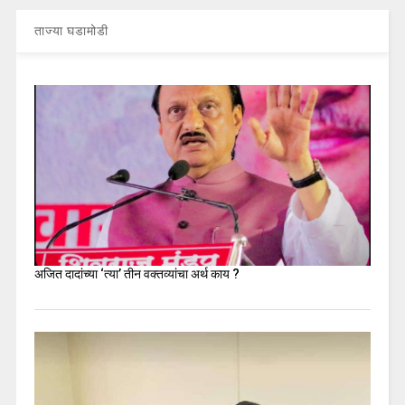
ताज्या घडामोडी
अजित दादांच्या ‘त्या’ तीन वक्तव्यांचा अर्थ काय ?