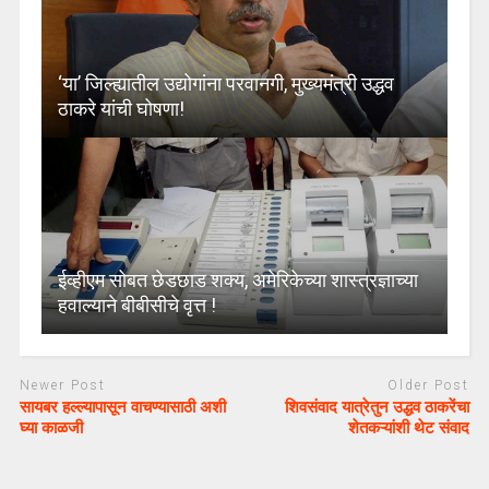
‘या’ जिल्ह्यातील उद्योगांना परवानगी, मुख्यमंत्री उद्धव
ठाकरे यांची घोषणा!
ईव्हीएम सोबत छेडछाड शक्य, अमेरिकेच्या शास्त्रज्ञाच्या
हवाल्याने बीबीसीचे वृत्त !
Newer Post
Older Post
सायबर हल्ल्यापासून वाचण्यासाठी अशी
शिवसंवाद यात्रेतुन उद्धव ठाकरेंचा
घ्या काळजी
शेतकऱ्यांशी थेट संवाद