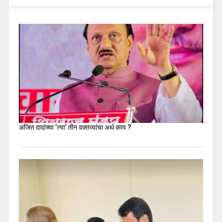
अजित दादांच्या ‘त्या’ तीन वक्तव्यांचा अर्थ काय ?