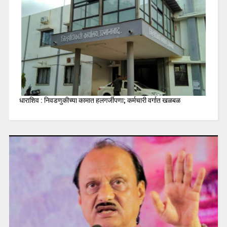
धाराशिव : निवडणुकीच्या कामात हलगर्जीपणा; कर्मचारी वर्गात खळबळ