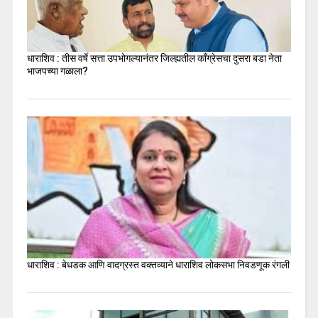
धाराशिव : तीस वर्षे सत्ता उपभोगल्यानंतर जिल्ह्यतील कॉंग्रेसचा दुसरा बडा नेता
भाजपच्या गळाला?
धाराशिव : बेधडक आणि वादग्रस्त वक्तव्याने धाराशिव लोकसभा निवडणूक रंगली