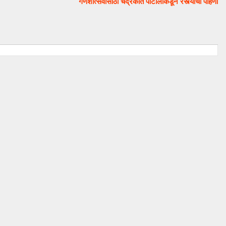
गणेशोत्सवासाठी चंद्रकांत पाटीलांकडून रस्त्यांची पाहणी