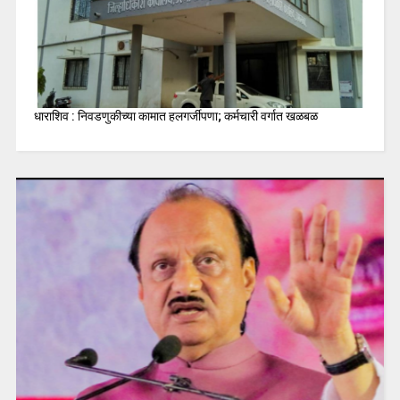
धाराशिव : निवडणुकीच्या कामात हलगर्जीपणा; कर्मचारी वर्गात खळबळ