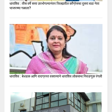
धाराशिव : तीस वर्षे सत्ता उपभोगल्यानंतर जिल्ह्यतील कॉंग्रेसचा दुसरा बडा नेता
भाजपच्या गळाला?
धाराशिव : बेधडक आणि वादग्रस्त वक्तव्याने धाराशिव लोकसभा निवडणूक रंगली