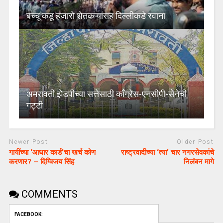
बच्चू कडू हजारो शेतकऱ्यांसह दिल्लीकडे रवाना
अमरावती झेडपीच्या सत्तेसाठी काँग्रेस-एनसीपी-सेनेची
गट्टी
Newer Post
Older Post
गायींच्या ‘आधार कार्ड’चा खर्च कोण
राष्ट्रवादीच्या ‘त्या’ चार नगरसेवकांचे
करणार? – दिग्विजय सिंह
निलंबन मागे
COMMENTS
FACEBOOK: