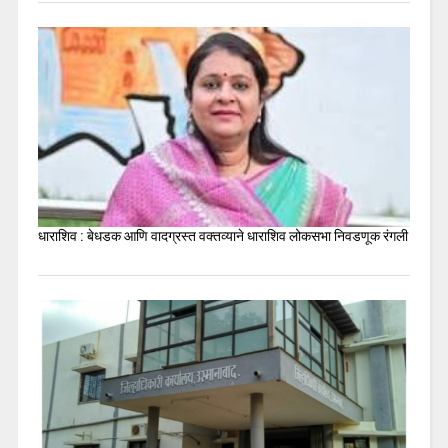
धाराशिव : बेधडक आणि वादग्रस्त वक्तव्याने धाराशिव लोकसभा निवडणूक रंगली