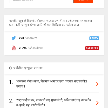
गल्लीपासून ते दिल्लीपर्यंतच्या राजकारणातील दररोजच्या महत्वाच्या
घडामोडी जाणून घेण्यासाठी सोशल मिडिया वर फॉलो करा
273
Followers
Follow
2.09K
Subscribers
Subscribe
चर्चेतील प्रमुख बातम्या
1.
भाजपला मोठा धक्का, विद्यमान आमदार उद्या करणार राष्ट्रवादीत
प्रवेश !
2.
राष्ट्रवादीचा वर, भाजपची वधू, मुख्यमंत्री, अजितदादांसह सर्वपक्षीय
व-हाडी, पहा फोटो गॅलरी !