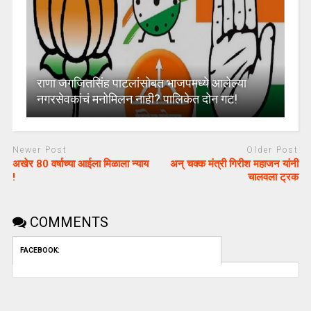
राणा जगजितसिंह पाटलांसोबत भाजपमध्ये आलेल्या
नगरसेवकांचं मनोमिलन नाही? पालिकेत दोन गट!
Newer Post
Older Post
अखेर 80 वर्षाच्या आईला मिळाला न्याय
अन् चक्क मंत्री गिरीश महाजन यांनी
!
चालवला ट्रक
COMMENTS
FACEBOOK: