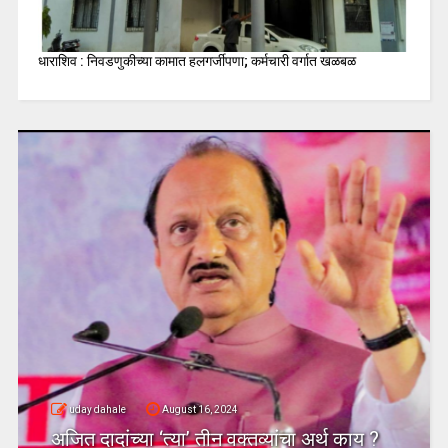
धाराशिव : निवडणुकीच्या कामात हलगर्जीपणा; कर्मचारी वर्गात खळबळ
uday dahale
August 16, 2024
अजित दादांच्या ‘त्या’ तीन वक्तव्यांचा अर्थ काय ?