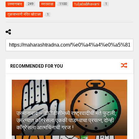
उस्मानाबाद
मराठवाडा
tuljababhavani
249
1100
1
तुळजाभवनी मंदिर खोटाळा
1
RECOMMENDED FOR YOU
उस्मानाबाद – डीपीडीसीमध्ये राष्ट्रवादीची मते फुटली,
उमरग्यात काँग्रेसला एककी पाडण्याचा प्रयत्न, दोन्ही
काँग्रेसला आत्मचिंनाची गरज !