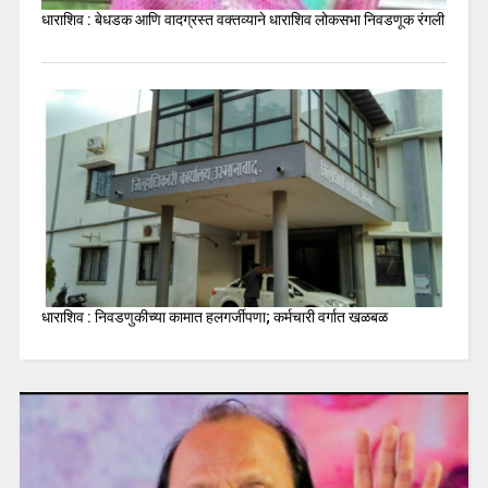
धाराशिव : बेधडक आणि वादग्रस्त वक्तव्याने धाराशिव लोकसभा निवडणूक रंगली
धाराशिव : निवडणुकीच्या कामात हलगर्जीपणा; कर्मचारी वर्गात खळबळ