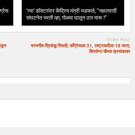
ग्रेस
‘त्या’ डॉक्टरांवर केंद्रिय मंत्री भडकले, “नक्षलवादी
संघटनेत भरती व्हा, गोळ्या घालून ठार मारू !”
Older Post
ेकून
परभणीत त्रिशंकू स्थिती, काँग्रेसला 31, राष्ट्रवादीला 18 जागा,
शिवसेना चौथ्या क्रमांकावर