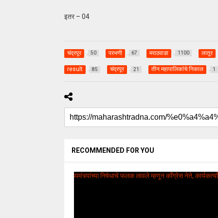
इतर – 04
चंद्रपूर
परभणी
मराठवाडा
लातूर
50
67
1100
result
चंद्रपूर
तीन महापालिकांचे निकाल
85
21
1
RECOMMENDED FOR YOU
uday dahale
uday dahale
April 12, 2024
मराठा आरक्षणाच
धाराशिव : निवडणुकीच्या कामात
केल्यानंतर आता 
हलगर्जीपणा; कर्मचारी वर्गात खळबळ
या समाजाच्या आ