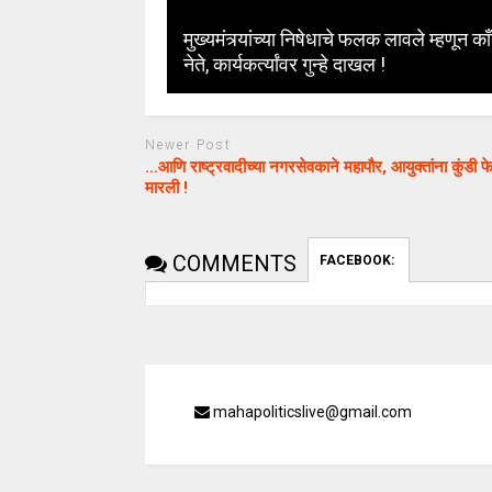
मुख्यमंत्र्यांच्या निषेधाचे फलक लावले म्हणून काँ
नेते, कार्यकर्त्यांवर गुन्हे दाखल !
Newer Post
…आणि राष्ट्रवादीच्या नगरसेवकाने महापौर, आयुक्तांना कुंडी फ
मारली !
COMMENTS
FACEBOOK:
mahapoliticslive@gmail.com