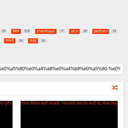
विदर्भ
chandrapur
latur
parbhani
92
575
17
29
31
परभणी
लातूर
30
35
August 20, 2024
uday dahale
August 20, 2024
ा लढा उभा
मराठा आरक्षणाचा लढा उभा
मनोज जारांगे-पाटील
केल्यानंतर आता मनोज जारांगे-पाटील
रक्षणासाठी लढणार
या समाजाच्या आरक्षणासाठी लढणार