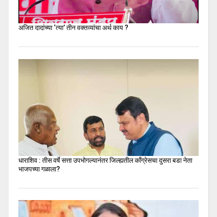
अजित दादांच्या ‘त्या’ तीन वक्तव्यांचा अर्थ काय ?
धाराशिव : तीस वर्षे सत्ता उपभोगल्यानंतर जिल्ह्यतील कॉंग्रेसचा दुसरा बडा नेता
भाजपच्या गळाला?