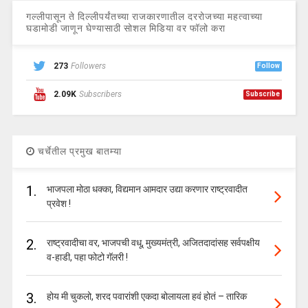
गल्लीपासून ते दिल्लीपर्यंतच्या राजकारणातील दररोजच्या महत्वाच्या
घडामोडी जाणून घेण्यासाठी सोशल मिडिया वर फॉलो करा
273
Followers
Follow
2.09K
Subscribers
Subscribe
चर्चेतील प्रमुख बातम्या
1.
भाजपला मोठा धक्का, विद्यमान आमदार उद्या करणार राष्ट्रवादीत
प्रवेश !
2.
राष्ट्रवादीचा वर, भाजपची वधू, मुख्यमंत्री, अजितदादांसह सर्वपक्षीय
व-हाडी, पहा फोटो गॅलरी !
3.
होय मी चुकलो, शरद पवारांशी एकदा बोलायला हवं होतं – तारिक