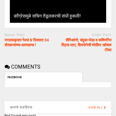
काँग्रेसमुळे सचिन तेंडूलकरची संधी हुकली!
Newer Post
Older Post
मराठवाड्यात गेल्या 8 दिवसात 34
सैनिकांनो, बंदुका मोडा व कश्मिरींना
शेतकऱ्यांच्या आत्महत्या !
मिठ्या मारा, शिवसेनेची मोदींवर खोचक
टीका
COMMENTS
FACEBOOK:
आजचे वाढदिवस
VIEW ALL
Not found any post