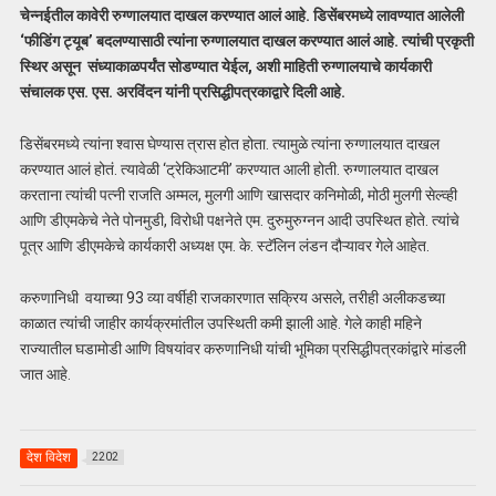
चेन्नईतील कावेरी रुग्णालयात दाखल करण्यात आलं आहे. डिसेंबरमध्ये लावण्यात आलेली
‘फीडिंग ट्यूब’ बदलण्यासाठी त्यांना रुग्णालयात दाखल करण्यात आलं आहे. त्यांची प्रकृती
स्थिर असून संध्याकाळपर्यंत सोडण्यात येईल, अशी माहिती रुग्णालयाचे कार्यकारी
संचालक एस. एस. अरविंदन यांनी प्रसिद्धीपत्रकाद्वारे दिली आहे.
डिसेंबरमध्ये त्यांना श्वास घेण्यास त्रास होत होता. त्यामुळे त्यांना रुग्णालयात दाखल
करण्यात आलं होतं. त्यावेळी ‘ट्रेकिआटमी’ करण्यात आली होती. रुग्णालयात दाखल
करताना त्यांची पत्नी राजति अम्मल, मुलगी आणि खासदार कनिमोळी, मोठी मुलगी सेल्व्ही
आणि डीएमकेचे नेते पोनमुडी, विरोधी पक्षनेते एम. दुरुमुरुग्नन आदी उपस्थित होते. त्यांचे
पूत्र आणि डीएमकेचे कार्यकारी अध्यक्ष एम. के. स्टॅलिन लंडन दौऱ्यावर गेले आहेत.
करुणानिधी वयाच्या 93 व्या वर्षीही राजकारणात सक्रिय असले, तरीही अलीकडच्या
काळात त्यांची जाहीर कार्यक्रमांतील उपस्थिती कमी झाली आहे. गेले काही महिने
राज्यातील घडामोडी आणि विषयांवर करुणानिधी यांची भूमिका प्रसिद्धीपत्रकांद्वारे मांडली
जात आहे.
देश विदेश
2202