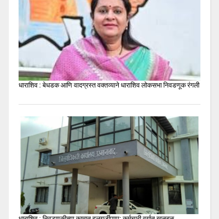
धाराशिव : बेधडक आणि वादग्रस्त वक्तव्याने धाराशिव लोकसभा निवडणूक रंगली
धाराशिव : निवडणुकीच्या कामात हलगर्जीपणा; कर्मचारी वर्गात खळबळ