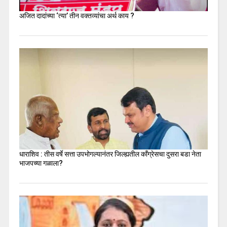
अजित दादांच्या ‘त्या’ तीन वक्तव्यांचा अर्थ काय ?
धाराशिव : तीस वर्षे सत्ता उपभोगल्यानंतर जिल्ह्यतील कॉंग्रेसचा दुसरा बडा नेता
भाजपच्या गळाला?