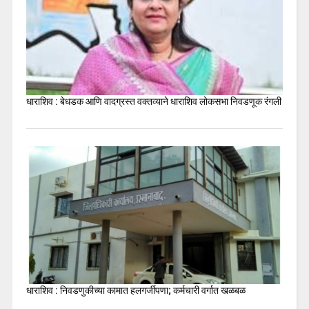
धाराशिव : बेधडक आणि वादग्रस्त वक्तव्याने धाराशिव लोकसभा निवडणूक रंगली
धाराशिव : निवडणुकीच्या कामात हलगर्जीपणा; कर्मचारी वर्गात खळबळ