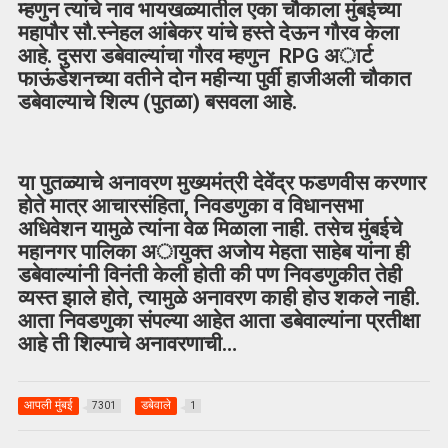
म्हणुन त्यांचे नाव भायखळ्यातील एका चौकाला मुंबईच्या
महापौर सौ.स्नेहल आंबेकर यांचे हस्ते देऊन गौरव केला
आहे. दुसरा डबेवाल्यांचा गौरव म्हणुन RPG अार्ट
फाऊंडेशनच्या वतीने दोन महीन्या पुर्वी हाजीअली चौकात
डबेवाल्याचे शिल्प (पुतळा) बसवला आहे.
या पुतळ्याचे अनावरण मुख्यमंत्री देवेंद्र फडणवीस करणार
होते मात्र आचारसंहिता, निवडणुका व विधानसभा
अधिवेशन यामुळे त्यांना वेळ मिळाला नाही. तसेच मुंबईचे
महानगर पालिका अायुक्त अजोय मेहता साहेब यांना ही
डबेवाल्यांनी विनंती केली होती की पण निवडणुकीत तेही
व्यस्त झाले होते, त्यामुळे अनावरण काही होउ शकले नाही.
आता निवडणुका संपल्या आहेत आता डबेवाल्यांना प्रतीक्षा
आहे ती शिल्पाचे अनावरणाची…
आपली मुंबई
डबेवाले
7301
1