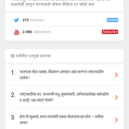
घडामोडी जाणून घेण्यासाठी सोशल मिडिया वर फॉलो करा
273
Followers
Follow
2.09K
Subscribers
Subscribe
चर्चेतील प्रमुख बातम्या
1.
भाजपला मोठा धक्का, विद्यमान आमदार उद्या करणार राष्ट्रवादीत
प्रवेश !
2.
राष्ट्रवादीचा वर, भाजपची वधू, मुख्यमंत्री, अजितदादांसह सर्वपक्षीय
व-हाडी, पहा फोटो गॅलरी !
3.
होय मी चुकलो, शरद पवारांशी एकदा बोलायला हवं होतं – तारिक
अन्वर