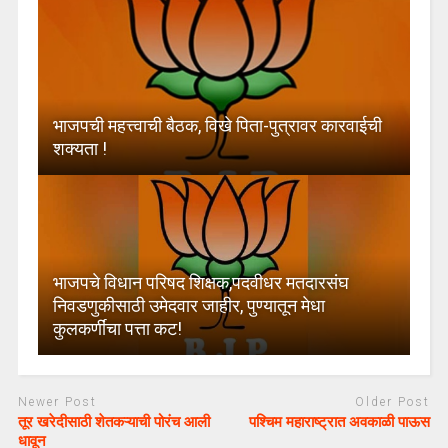
भाजपची महत्त्वाची बैठक, विखे पिता-पुत्रावर कारवाईची
शक्यता !
भाजपचे विधान परिषद शिक्षक,पदवीधर मतदारसंघ
निवडणुकीसाठी उमेदवार जाहीर, पुण्यातून मेधा
कुलकर्णींचा पत्ता कट!
Newer Post
Older Post
तूर खरेदीसाठी शेतकऱ्याची पोरंच आली
पश्चिम महाराष्ट्रात अवकाळी पाऊस
धावून