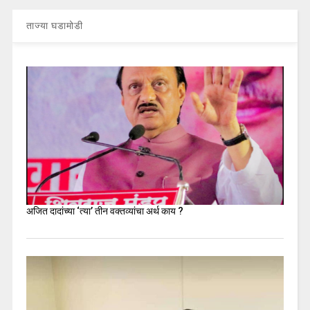
ताज्या घडामोडी
अजित दादांच्या ‘त्या’ तीन वक्तव्यांचा अर्थ काय ?