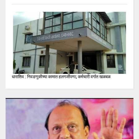
धाराशिव : निवडणुकीच्या कामात हलगर्जीपणा; कर्मचारी वर्गात खळबळ